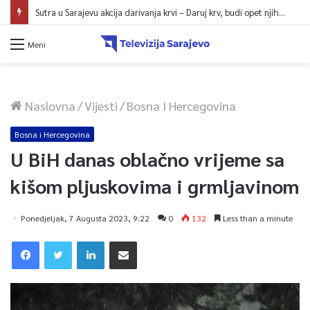
Sutra u Sarajevu akcija darivanja krvi – Daruj krv, budi opet njihov heroj
Meni
Naslovna
/
Vijesti
/
Bosna I Hercegovina
Bosna i Hercegovina
U BiH danas oblačno vrijeme sa
kišom pljuskovima i grmljavinom
Ponedjeljak, 7 Augusta 2023, 9:22
0
132
Less than a minute