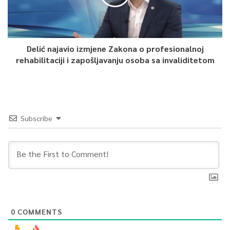
Delić najavio izmjene Zakona o profesionalnoj
rehabilitaciji i zapošljavanju osoba sa invaliditetom
Subscribe
0
COMMENTS