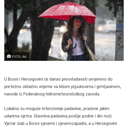
FOTO: AA
U Bosni i Hercegovini će danas preovladavati umjereno do
pretežno oblačno vrijeme sa kišom pljuskovima i grmljavinom,
navode iz Federalnog hidrometeorološkog zavoda.
Lokalno su moguće intenzivnije padavine, praćene jakim
udarima vjetra. Glavnina padavina poslije podne i dio noći.
Vjetar slab u Bosni sjeverni i sjeverozapadni, a u Hercegovini