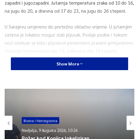
zapadni i jugozapadni. Jutarnja temperatura zraka od 10 do 16,
na jugu do 20, a dnevna od 17 do 23, na jugu do 26 stepeni.
U Sarajevu umjereno do pretežno oblačno vrijeme. U jutarnjim
satima je lokalno moguć slab pljusak. Poslije podne i tokom
noći očekuje se kiša i pljuskovi povremeno praćeni grmljavinom.
Jutarnja temperatura oko 12, a dnevna oko 19 stepeni.
Show More
0
Article Rating
Bosna i Hercegovina
Nedjelja, 9 Augusta 2026, 10:26
Požar kod Konjica lokaliziran