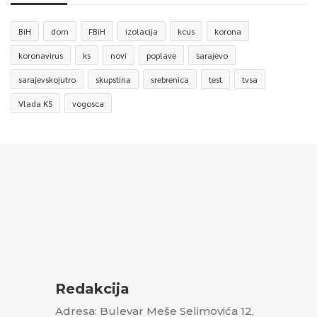
BiH
dom
FBiH
izolacija
kcus
korona
koronavirus
ks
novi
poplave
sarajevo
sarajevskojutro
skupstina
srebrenica
test
tvsa
Vlada KS
vogosca
Redakcija
Adresa: Bulevar Meše Selimovića 12,