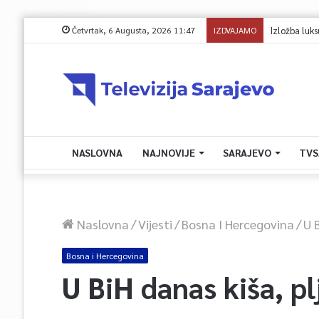
Četvrtak, 6 Augusta, 2026 11:47
IZDVAJAMO
Izložba luksuzn
NASLOVNA
NAJNOVIJE
SARAJEVO
TVS
Naslovna
/
Vijesti
/
Bosna I Hercegovina
/
U 
Bosna i Hercegovina
U BiH danas kiša, pl