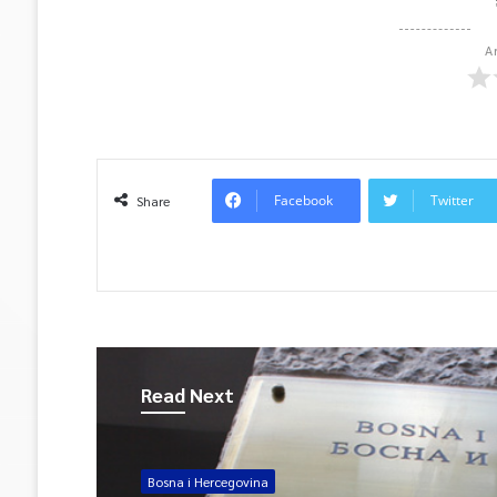
A
Facebook
Twitter
Share
Read Next
Bosna i Hercegovina