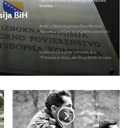
Centralna izborna komisija BiH kaznila
stranke
ija BiH
Avdić u Vijećnici primio Dinu Merlina:
Sarajevo i građani su izuzetno ponosni i
zahvalni
Godišnjica pogibije Izeta Nanića:
“Pobjeda je blizu, ako Bog da bit će naša
Bosna i Hercegovina”