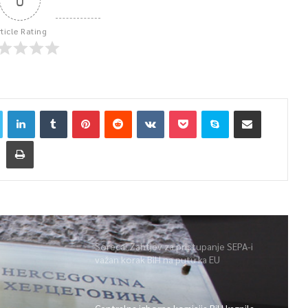
0
rticle Rating
Soreca: Zahtjev za pristupanje SEPA-i
važan korak BiH na putu ka EU