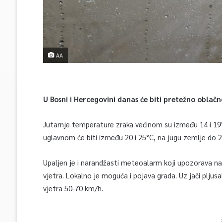
AA
U Bosni i Hercegovini danas će biti pretežno oblač
Jutarnje temperature zraka većinom su između 14 i 19
uglavnom će biti između 20 i 25°C, na jugu zemlje do 2
Upaljen je i narandžasti meteoalarm koji upozorava na
vjetra. Lokalno je moguća i pojava grada. Uz jači plju
vjetra 50-70 km/h.