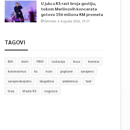
U julu u KS rast broja gostiju,
tokom Merlinovih koncerata
gotovo 156 miliona KM prometa
Četvrtak, 6 Augusta 2026, 19:37
TAGOVI
BiH
dom
FBiH
izolacija
kcus
korona
koronavirus
ks
novi
poplave
sarajevo
sarajevskojutro
skupstina
srebrenica
test
tvsa
Vlada KS
vogosca