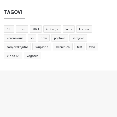
TAGOVI
BiH
dom
FBiH
izolacija
kcus
korona
koronavirus
ks
novi
poplave
sarajevo
sarajevskojutro
skupstina
srebrenica
test
tvsa
Vlada KS
vogosca