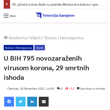
Bh. plivačica Iman Avdić uz podršku Ministarstva kulture i sporta KS kreće na Evropsko prvenstvo i Mediteranske igre
Meni
Naslovna
/
Vijesti
/
Bosna I Hercegovina
Bosna i Hercegovina
Vijesti
U BiH 795 novozaraženih
virusom korona, 29 smrtnih
ishoda
Četvrtak, 30 Decembra 2021, 14:00
0
152
Less than a minute