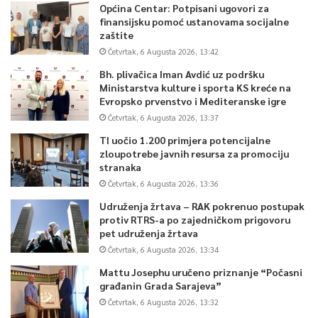
Općina Centar: Potpisani ugovori za
finansijsku pomoć ustanovama socijalne
zaštite
Četvrtak, 6 Augusta 2026, 13:42
Bh. plivačica Iman Avdić uz podršku
Ministarstva kulture i sporta KS kreće na
Evropsko prvenstvo i Mediteranske igre
Četvrtak, 6 Augusta 2026, 13:37
TI uočio 1.200 primjera potencijalne
zloupotrebe javnih resursa za promociju
stranaka
Četvrtak, 6 Augusta 2026, 13:36
Udruženja žrtava – RAK pokrenuo postupak
protiv RTRS-a po zajedničkom prigovoru
pet udruženja žrtava
Četvrtak, 6 Augusta 2026, 13:34
Mattu Josephu uručeno priznanje “Počasni
građanin Grada Sarajeva”
Četvrtak, 6 Augusta 2026, 13:32