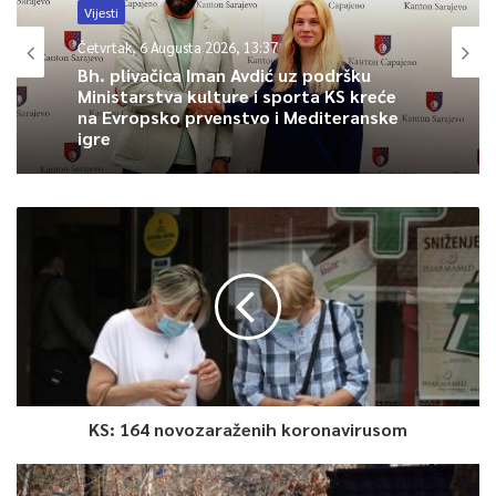
Vijesti
Četvrtak, 6 Augusta 2026, 13:37
Bh. plivačica Iman Avdić uz podršku
Ministarstva kulture i sporta KS kreće
na Evropsko prvenstvo i Mediteranske
igre
KS: 164 novozaraženih koronavirusom