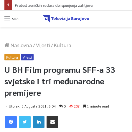
Protest zeničkih rudara do ispunjenja zahtjeva
Meni
Naslovna
/
Vijesti
/
Kultura
Kultura
Vijesti
U BH Film programu SFF-a 33
svjetske i tri međunarodne
premijere
Utorak, 3 Augusta 2021, 6:04
0
207
1 minute read