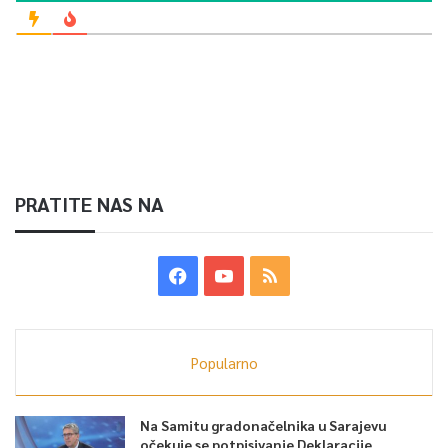
PRATITE NAS NA
Popularno
Na Samitu gradonačelnika u Sarajevu
očekuje se potpisivanje Deklaracije