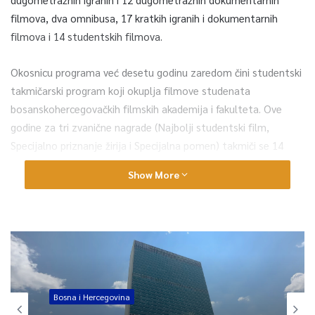
filmova, dva omnibusa, 17 kratkih igranih i dokumentarnih
filmova i 14 studentskih filmova.
Okosnicu programa već desetu godinu zaredom čini studentski
takmičarski program koji okuplja filmove studenata
bosanskohercegovačkih filmskih akademija i fakulteta. Ove
godine za tri zvanične nagrade (Najbolji studentski film,
Specijalno priznanje žirija i Specijalna pomen) takmiči se 14
filmova studenata Akademije umjetnosti iz Banja Luke,
Show More
Akademije scenskih umjetnosti Sarajevo, Sarajevo Film
Academy, te Fakulteta dramskih i filmskih umjetnosti u
Bijeljini.
O tome koji su najbolji bosanskohercegovački studentski
filmovi ove godine će odlučiti scenaristica i dramaturginja
Bojana Vidosavljević, rediteljica Nejra Latić Hulusić i reditelj
Goran Dujaković.
Bosna i Hercegovina
Bosna i Hercegovina