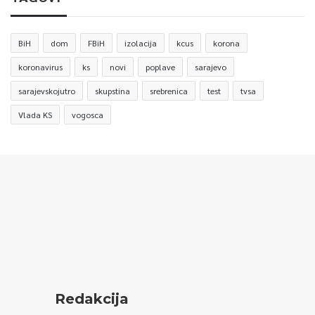
BiH
dom
FBiH
izolacija
kcus
korona
koronavirus
ks
novi
poplave
sarajevo
sarajevskojutro
skupstina
srebrenica
test
tvsa
Vlada KS
vogosca
Redakcija