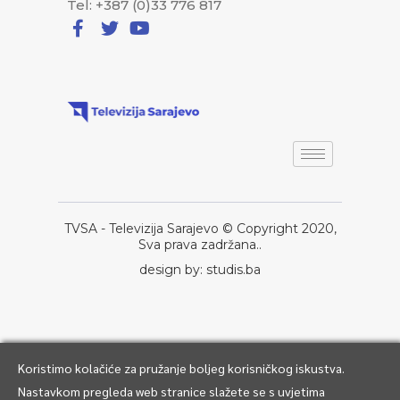
Tel: +387 (0)33 776 817
TVSA - Televizija Sarajevo © Copyright 2020,
Sva prava zadržana..
design by: studis.ba
Koristimo kolačiće za pružanje boljeg korisničkog iskustva.
Nastavkom pregleda web stranice slažete se s uvjetima