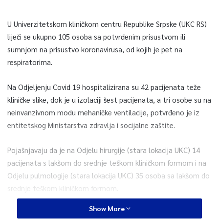
U Univerzitetskom kliničkom centru Republike Srpske (UKC RS)
liječi se ukupno 105 osoba sa potvrđenim prisustvom ili
sumnjom na prisustvo koronavirusa, od kojih je pet na
respiratorima.
Na Odjeljenju Covid 19 hospitalizirana su 42 pacijenata teže
kliničke slike, dok je u izolaciji šest pacijenata, a tri osobe su na
neinvanzivnom modu mehaničke ventilacije, potvrđeno je iz
entitetskog Ministarstva zdravlja i socijalne zaštite.
Pojašnjavaju da je na Odjelu hirurgije (stara lokacija UKC) 14
pacijenata s lakšom do srednje teškom kliničkom formom i na
Odjelu pulmologije (stara lokacija UKC) 35 osoba sa lakšom do
srednje teškom kliničkom formom.
Show More
U bolnici u Trebinju zbrinuto je osam pacijenata sa Covid-19