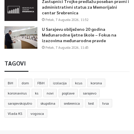
Zastupnici Trojke predlažu poseban pravni i
administrativni status za Memorijalni
centar Srebrenica
Petak, 7 Augusta 2026, 11:52
U Sarajevu obilježeno 20 godina
Međunarodne ljetne škole – Fokus na
izazovima međunarodne pravde
Petak, 7 Augusta 2026, 11:45
TAGOVI
BiH
dom
FBiH
izolacija
kcus
korona
koronavirus
ks
novi
poplave
sarajevo
sarajevskojutro
skupstina
srebrenica
test
tvsa
Vlada KS
vogosca