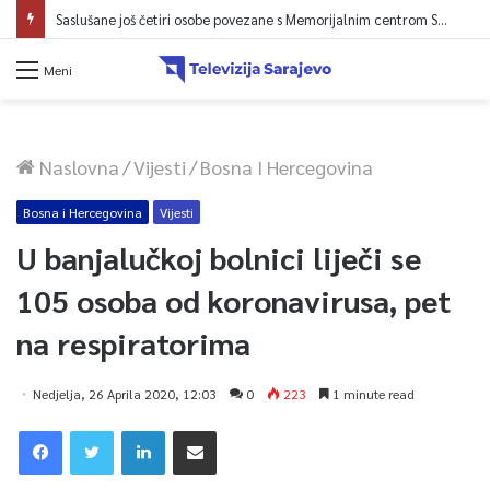
Saslušane još četiri osobe povezane s Memorijalnim centrom Srebrenica, na spisku ukupno 26
Meni
Naslovna
/
Vijesti
/
Bosna I Hercegovina
Bosna i Hercegovina
Vijesti
U banjalučkoj bolnici liječi se
105 osoba od koronavirusa, pet
na respiratorima
Nedjelja, 26 Aprila 2020, 12:03
0
223
1 minute read