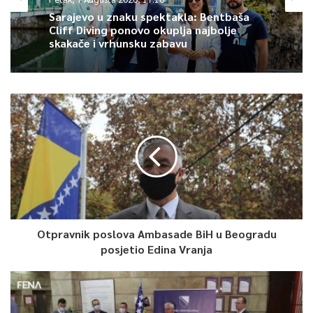
Sarajevo u znaku spektakla: Bentbaša
Cliff Diving ponovo okuplja najbolje
skakače i vrhunsku zabavu
Otpravnik poslova Ambasade BiH u Beogradu
posjetio Edina Vranja