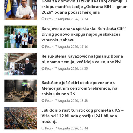
Dova za domovinu i zikir u Ratnoj džamiji: U
sklopu manifestacije „Odbrana BiH – Igman
2026“ odana počast herojima
Petak, 7 Augusta 2026, 17:24
Sarajevo u znaku spektakla: Bentbaša Cliff
Diving ponovo okuplja najbolje skakače i
vrhunsku zabavu
Petak, 7 Augusta 2026, 17:16
Reisul-ulema Kavazović na Igmanu: Bosna
nije samo zemlja, već ideja za koju se živi
Petak, 7 Augusta 2026, 14:35
Saslušane još četiri osobe povezane s
Memorijalnim centrom Srebrenica, na
spisku ukupno 26
Petak, 7 Augusta 2026, 13:48
Juli donio rast turističkog prometa u KS –
Više od 112 hiljada gostiju i 241 hiljada
noćenja
Petak, 7 Augusta 2026, 13:44