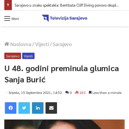
Sarajevo u znaku spektakla: Bentbaša Cliff Diving ponovo okuplja najbolje skakače i vrhunsku zabavu
Meni
Naslovna
/
Vijesti
/
Sarajevo
Sarajevo
Vijesti
U 48. godini preminula glumica
Sanja Burić
Srijeda, 15 Septembra 2021, 14:52
0
263
Less than a minute