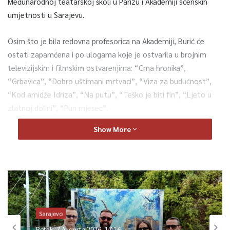
Međunarodnoj teatarskoj školi u Parizu i Akademiji scenskih
umjetnosti u Sarajevu.
Osim što je bila redovna profesorica na Akademiji, Burić će
ostati zapamćena i po ulogama koje je ostvarila u brojnim
televizijskim i filmskim ostvarenjima: “Crna hronika”,
“Grbavica”, “Dobro uštimani mrtvaci”, “Viza za budućnost”,
“Kod amidže Idriza”, “Na putu”, “Teško je biti fin”, “Ljeto u
zlatnoj dolini”, “Pun mjesec”.
Show More
Ostvarila je značajne uloge i na pozorišnim daskama. O
datumu komemoracije bit će odlučeno naknadno.
0
Article Rating
Sarajevo
Petak, 7 Augusta 2026, 17:16