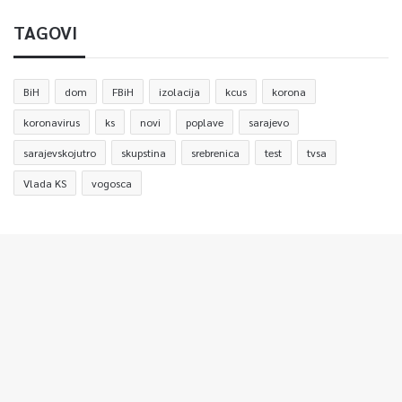
TAGOVI
BiH
dom
FBiH
izolacija
kcus
korona
koronavirus
ks
novi
poplave
sarajevo
sarajevskojutro
skupstina
srebrenica
test
tvsa
Vlada KS
vogosca