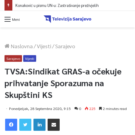
Konaković u pismu UN-u: Zastrašivanje preživjelih
Meni
Naslovna
/
Vijesti
/
Sarajevo
Sarajevo
Vijesti
TVSA:Sindikat GRAS-a očekuje
prihvatanje Sporazuma na
Skupštini KS
Ponedjeljak, 28 Septembra 2020, 9:15
0
225
2 minutes read