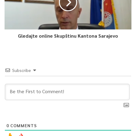
Zaposleni u GRAS-u zabrinuti su šta će se dalje dešavati s
ovim preduzećem, ukoliko na sjednici Skupštine ne bude
prihvaćen sporazum.
Gledajte online Skupštinu Kantona Sarajevo
-Dugovi su veliki, porezi, advokati, dobavljači hoće da naplate
svoja potraživanja, nafte nema, snalazimo se ovih zadnjih
nekoliko dana, vozila se ne mogu registrovati, dalje nema,
dodaje Muminović.
Subscribe
Ukoliko ovaj sporazum zastupnici prihvate, krenut će se u
dogovore sa Upravom za indirektno oporezivanje i
federalnom poreznom upravom o izmirenju dugova na
rate. Time će GRAS steći status preduzeća koje izmiruje
reprogramirane obaveze na osnovu čega stiče uslove za
produženje generalne licence prevoznika.
0
COMMENTS