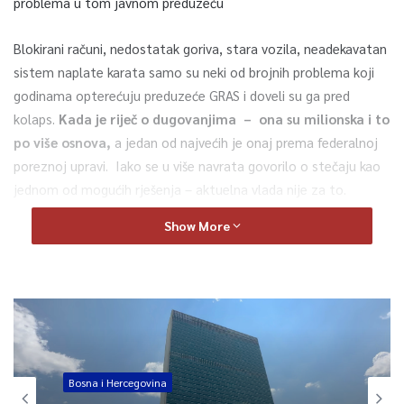
problema u tom javnom preduzeću
Blokirani računi, nedostatak goriva, stara vozila, neadekavatan
sistem naplate karata samo su neki od brojnih problema koji
godinama opterećuju preduzeće GRAS i doveli su ga pred
kolaps.
Kada je riječ o dugovanjima – ona su milionska i to
po više osnova,
a jedan od najvećih je onaj prema federalnoj
poreznoj upravi. Iako se u više navrata govorilo o stečaju kao
jednom od mogućih rješenja – aktuelna vlada nije za to.
Show More
-Nema govora o stečaju, nama treba zdravo javno preduzeće,
znate da GRAS čini 75-80% javnog prevoza putnika u KS i ne
možemo ostati bez prevoza, rekao je za TVSA Adi Kalem,
ministar saobraćaja KS.
Upravo zbog toga ministarstvo saobraćaja i GRAS pripremili su
sveobuhvatni sporazum, kojim se predviđa način otplate
Bosna i Hercegovina
dugovanja, kao i provođenje kapitalnih projekta poput nabavke