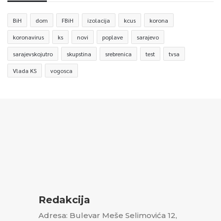
BiH
dom
FBiH
izolacija
kcus
korona
koronavirus
ks
novi
poplave
sarajevo
sarajevskojutro
skupstina
srebrenica
test
tvsa
Vlada KS
vogosca
Redakcija
Adresa: Bulevar Meše Selimovića 12,