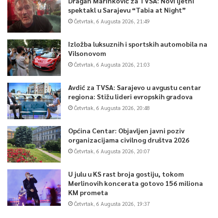
Dragan Marinković za TVSA: Novi ljetni
spektakl u Sarajevu “Tabia at Night”
Četvrtak, 6 Augusta 2026, 21:49
Izložba luksuznih i sportskih automobila na
Vilsonovom
Četvrtak, 6 Augusta 2026, 21:03
Avdić za TVSA: Sarajevo u avgustu centar
regiona: Stižu lideri evropskih gradova
Četvrtak, 6 Augusta 2026, 20:48
Općina Centar: Objavljen javni poziv
organizacijama civilnog društva 2026
Četvrtak, 6 Augusta 2026, 20:07
U julu u KS rast broja gostiju, tokom
Merlinovih koncerata gotovo 156 miliona
KM prometa
Četvrtak, 6 Augusta 2026, 19:37