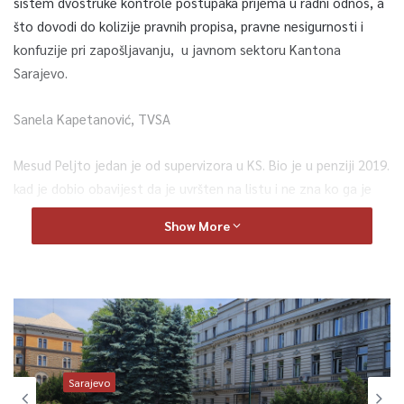
sistem dvostruke kontrole postupaka prijema u radni odnos, a
što dovodi do kolizije pravnih propisa, pravne nesigurnosti i
konfuzije pri zapošljavanju, u javnom sektoru Kantona
Sarajevo.
Sanela Kapetanović, TVSA
Mesud Peljto jedan je od supervizora u KS. Bio je u penziji 2019.
kad je dobio obavijest da je uvršten na listu i ne zna ko ga je
predložio. Dva puta je radio superviziju zapošljavanja u javnom
Show More
sektoru i nije primjetio ili prijavio bilo kakve neregularnosti
Mehanizam koji je 2019. najavljen kao revolucionaran, prema
analizi Ureda – doživio je fijasko. Navode nekoliko, u moru
primjera u kojima supervizor nije primijetio nezakonitosti, a
inspekcijski nalaz utvrdio kršenje zakona te izrekao kazne. Od
približno 250 supervizora, desetak ih je zbog propusta skinuto
Sarajevo
s liste. Ujedno to je i jedina sankcija koja im se može izreći.