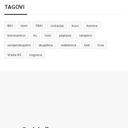
TAGOVI
BiH
dom
FBiH
izolacija
kcus
korona
koronavirus
ks
novi
poplave
sarajevo
sarajevskojutro
skupstina
srebrenica
test
tvsa
Vlada KS
vogosca