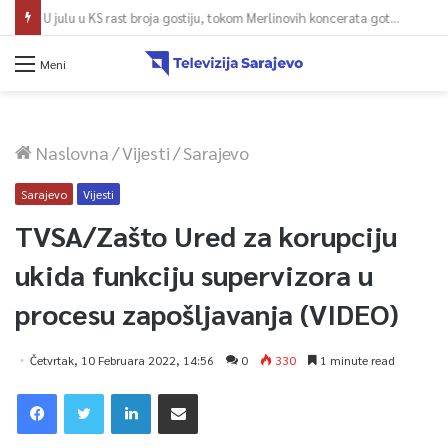
U julu u KS rast broja gostiju, tokom Merlinovih koncerata gotovo 156 miliona KM prometa
Meni
Naslovna
/
Vijesti
/
Sarajevo
Sarajevo
Vijesti
TVSA/Zašto Ured za korupciju
ukida funkciju supervizora u
procesu zapošljavanja (VIDEO)
Četvrtak, 10 Februara 2022, 14:56
0
330
1 minute read