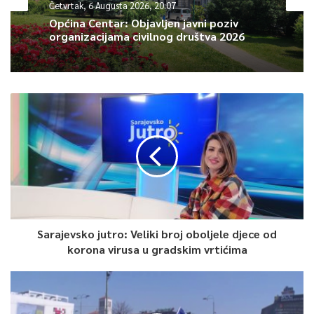
Četvrtak, 6 Augusta 2026, 20:07
Osim toga, postoji pravna kolizija zbog koje Ured često nije
Općina Centar: Objavljen javni poziv
mogao tražiti poništenje konkursa iako su uočene
organizacijama civilnog društva 2026
nezakonitosti.
Pogledajte kompletan prilog
Sarajevsko jutro: Veliki broj oboljele djece od
korona virusa u gradskim vrtićima