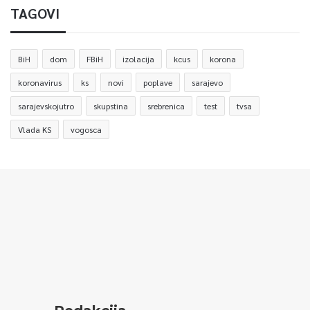
TAGOVI
BiH
dom
FBiH
izolacija
kcus
korona
koronavirus
ks
novi
poplave
sarajevo
sarajevskojutro
skupstina
srebrenica
test
tvsa
Vlada KS
vogosca