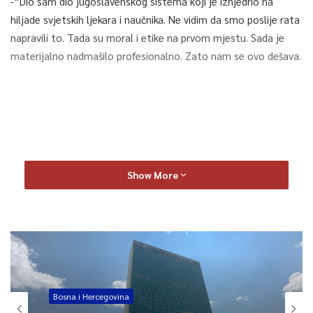
-“Dio sam dio jugoslavenskog sistema koji je iznjedrio na
hiljade svjetskih ljekara i naučnika. Ne vidim da smo poslije rata
napravili to. Tada su moral i etike na prvom mjestu. Sada je
materijalno nadmašilo profesionalno. Zato nam se ovo dešava.
Show More
Bosna i Hercegovina