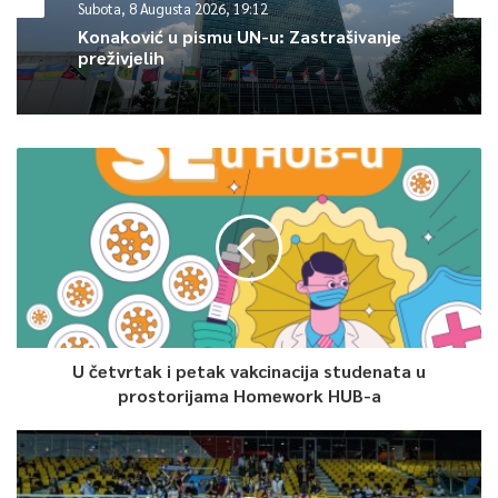
Subota, 8 Augusta 2026, 19:12
Konaković u pismu UN-u: Zastrašivanje
preživjelih
Pitao je zastupnike ko je stvorio dugove u Kliničkom centru
Univerziteta u Sarajevu (KCUS), Općoj bolnici “Prim. dr. Abdulah
Nakaš” i drugim zdravstvenim ustanovama.
“Ko je u domovima zdravlja zaposlio
2.500 ljudi?
Ko je u
domovima zdravlja zaposlio pet prevodilaca? KCUS ima četiri ili
pet inžinjera hortikulture. Da vam ne nabrajam dalje.
Odjednom smo otkrili toplu vodu”, poručio je Vranić.
U četvrtak i petak vakcinacija studenata u
prostorijama Homework HUB-a
0
Article Rating