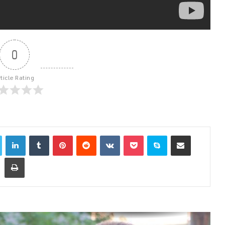
0
rticle Rating