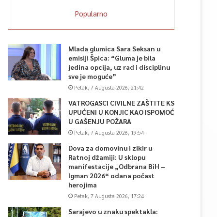
Popularno
Mlada glumica Sara Seksan u
emisiji Špica: “Gluma je bila
jedina opcija, uz rad i disciplinu
sve je moguće”
Petak, 7 Augusta 2026, 21:42
VATROGASCI CIVILNE ZAŠTITE KS
UPUĆENI U KONJIC KAO ISPOMOĆ
U GAŠENJU POŽARA
Petak, 7 Augusta 2026, 19:54
Dova za domovinu i zikir u
Ratnoj džamiji: U sklopu
manifestacije „Odbrana BiH –
Igman 2026“ odana počast
herojima
Petak, 7 Augusta 2026, 17:24
Sarajevo u znaku spektakla: