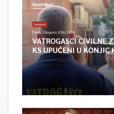
Read Next
Sarajevo
Petak, 7 Augusta 2026, 19:54
VATROGASCI CIVILNE 
KS UPUĆENI U KONJIC 
ISPOMOĆ U GAŠENJU 