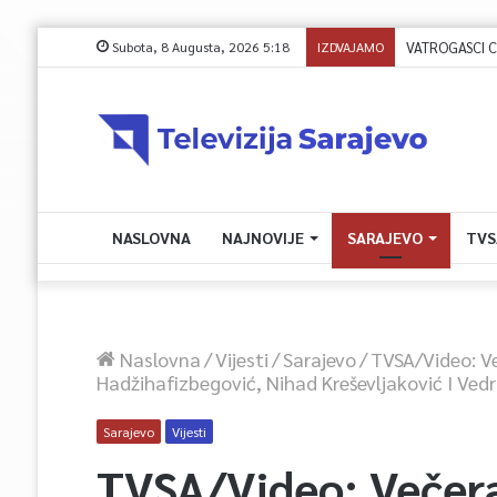
Subota, 8 Augusta, 2026 5:18
IZDVAJAMO
NASLOVNA
NAJNOVIJE
SARAJEVO
TVS
Naslovna
/
Vijesti
/
Sarajevo
/
TVSA/Video: Ve
Hadžihafizbegović, Nihad Kreševljaković I Ved
Sarajevo
Vijesti
TVSA/Video: Večera