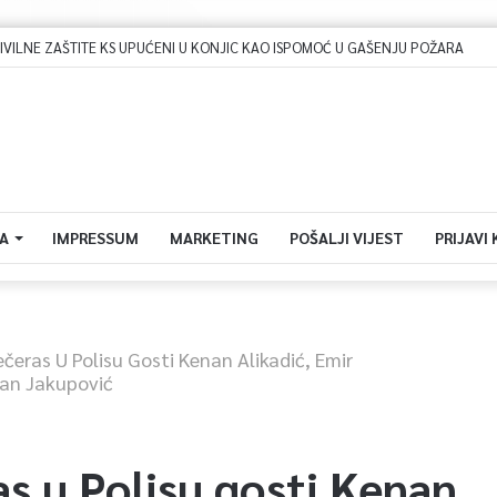
Dova za domovinu i zikir u Ratnoj džamiji: U sklopu manifestacije „Odbrana BiH – Igman 2026“ odana počast herojima
A
IMPRESSUM
MARKETING
POŠALJI VIJEST
PRIJAVI
čeras U Polisu Gosti Kenan Alikadić, Emir
ran Jakupović
s u Polisu gosti Kenan