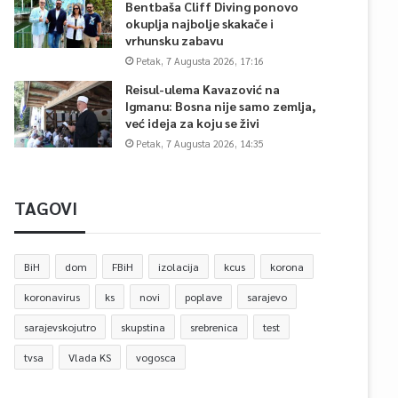
Bentbaša Cliff Diving ponovo
okuplja najbolje skakače i
vrhunsku zabavu
Petak, 7 Augusta 2026, 17:16
Reisul-ulema Kavazović na
Igmanu: Bosna nije samo zemlja,
već ideja za koju se živi
Petak, 7 Augusta 2026, 14:35
TAGOVI
BiH
dom
FBiH
izolacija
kcus
korona
koronavirus
ks
novi
poplave
sarajevo
sarajevskojutro
skupstina
srebrenica
test
tvsa
Vlada KS
vogosca