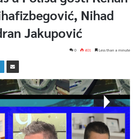
ihafizbegović, Nihad
dran Jakupović
0
401
Less than a minute