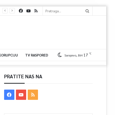
℃
17
 KORUPCIJU
TV RASPORED
Sarajevo, BiH
PRATITE NAS NA