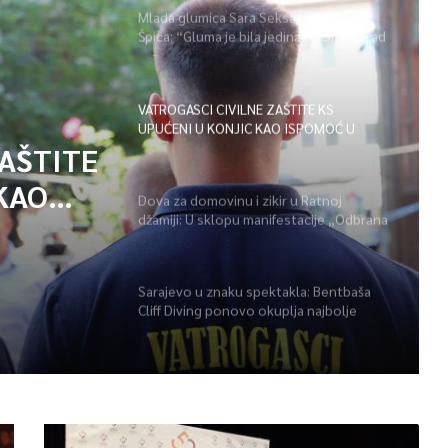
Mlada glumica Sara Seksan u emisiji
Špica: “Gluma je bila jedina opcija, uz rad
i disciplinu sve je moguće”
VATROGASCI CIVILNE ZAŠTITE KS
UPUĆENI U KONJIC KAO ISPOMOĆ U
GAŠENJU POŽARA
ZAŠTITE
KAO
Dova za domovinu i zikir u Ratnoj
džamiji: U sklopu manifestacije „Odbrana
POŽARA
BiH – Igman 2026“ odana počast
herojima
Sarajevo u znaku spektakla: Bentbaša
Cliff Diving ponovo okuplja najbolje
skakače i vrhunsku zabavu