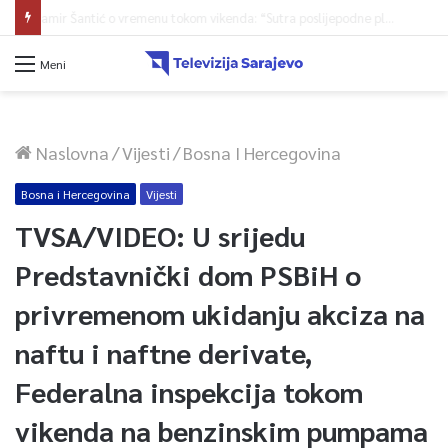
Damir Šantić o vremenu tokom vikenda: “Sutra poslijepodne pljusak, nedjelja lijepa” (video)
Meni
Naslovna
/
Vijesti
/
Bosna I Hercegovina
Bosna i Hercegovina
Vijesti
TVSA/VIDEO: U srijedu
Predstavnički dom PSBiH o
privremenom ukidanju akciza na
naftu i naftne derivate,
Federalna inspekcija tokom
vikenda na benzinskim pumpama