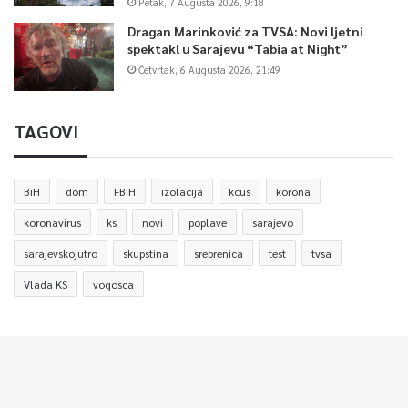
Petak, 7 Augusta 2026, 9:18
Dragan Marinković za TVSA: Novi ljetni
spektakl u Sarajevu “Tabia at Night”
Četvrtak, 6 Augusta 2026, 21:49
TAGOVI
BiH
dom
FBiH
izolacija
kcus
korona
koronavirus
ks
novi
poplave
sarajevo
sarajevskojutro
skupstina
srebrenica
test
tvsa
Vlada KS
vogosca