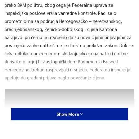
preko 3KM po litru, zbog čega je Federalna uprava za
inspekcijske poslove vršila vanredne kontrole. Radi se o
prometnicima sa područja Hercegovačko – neretvanskog,
Srednjebosanskog, Zeničko-dobojskog I dijela Kantona
Sarajevo, pri čemu je utvrđeno da su nove cijene prijavljene za
postojeće zalihe nafte čime je direktno prekršen zakon. Dok se
čeka odluka o privremenom ukidanju akciza na naftu i naftne
derivate o kojoj bi Zastupnički dom Parlamenta Bosne I
Hercegovine trebao raspravljati u srijedu, Federalna inspekcija
apeluje da građani prijave naglo povećanje cijena.
Show More