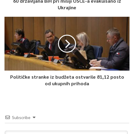
60 državljana BiH pri misiji OSCE-a evakuisano iz
Business Magazine-u TVSA.
Ukrajine
Političke stranke iz budžeta ostvarile 81,12 posto
od ukupnih prihoda
0
Article Rating
Subscribe