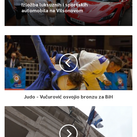
nagrada za rad, u suprotnom ostaje rješenje kakvo je u Zakonu
Izložba luksuznih i sportskih
iz 2017.
automobila na Vilsonovom
Marina Jeina, TVSA
0
Article Rating
Judo - Vučurović osvojio bronzu za BiH