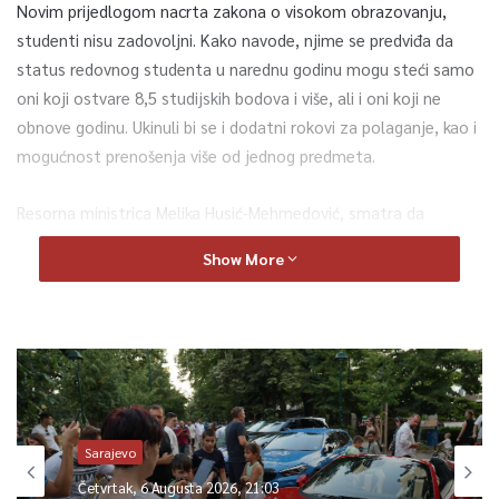
Novim prijedlogom nacrta zakona o visokom obrazovanju,
studenti nisu zadovoljni. Kako navode, njime se predviđa da
status redovnog studenta u narednu godinu mogu steći samo
oni koji ostvare 8,5 studijskih bodova i više, ali i oni koji ne
obnove godinu. Ukinuli bi se i dodatni rokovi za polaganje, kao i
mogućnost prenošenja više od jednog predmeta.
Resorna ministrica Melika Husić-Mehmedović, smatra da
trenutni sistem ne funkcionise, te da je potrebno naći
Show More
pravednije riješenje i da ne postoji namjera da se broj
studenata oslobođenih plaćanja školarine smanji, kojih je 54%.
Kako bi se došlo do prihvatljivog rješenja za sve, ministrica se
obratila studentima, pozivajući ih na učešće u javnoj raspravi i
dostavljanju konkretnih rješenja po ovom pitanju. Pri tome
potvrdivši da nema povećanja školarina, nema smanjenja
Sarajevo
stipendiranih studenata, ali da mora postojati stimulacija i
Četvrtak, 6 Augusta 2026, 21:03