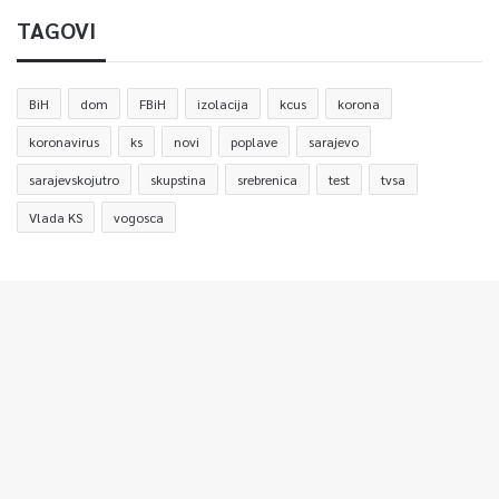
TAGOVI
BiH
dom
FBiH
izolacija
kcus
korona
koronavirus
ks
novi
poplave
sarajevo
sarajevskojutro
skupstina
srebrenica
test
tvsa
Vlada KS
vogosca