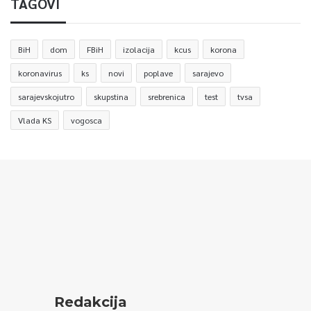
TAGOVI
BiH
dom
FBiH
izolacija
kcus
korona
koronavirus
ks
novi
poplave
sarajevo
sarajevskojutro
skupstina
srebrenica
test
tvsa
Vlada KS
vogosca
Redakcija