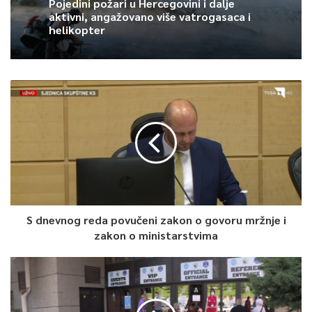
hitnom postupku.
Pojedini požari u Hercegovini i dalje
aktivni, angažovano više vatrogasaca i
helikopter
Prijedlog zakona o poticajima treba da se nađe na vladi
federacije za desetak dana i nakon toga bi bio upućen
parlamentu na usvajanje istaknuto je na okruglom stolu.
Goran Morić, TVSA
0
Article Rating
S dnevnog reda povučeni zakon o govoru mržnje i
zakon o ministarstvima