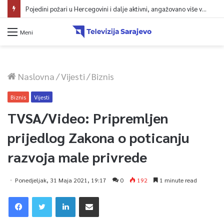
Pojedini požari u Hercegovini i dalje aktivni, angažovano više vatrogasaca i helikopter
Meni
Naslovna
/
Vijesti
/
Biznis
Biznis
Vijesti
TVSA/Video: Pripremljen
prijedlog Zakona o poticanju
razvoja male privrede
Ponedjeljak, 31 Maja 2021, 19:17
0
192
1 minute read