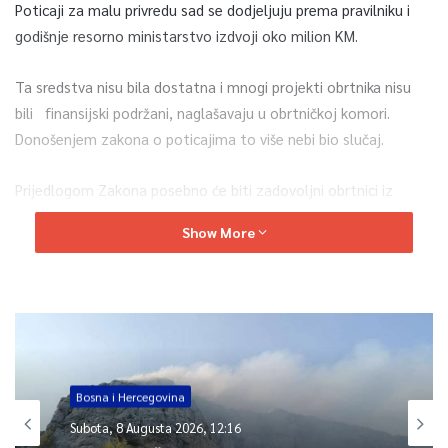
Poticaji za malu privredu sad se dodjeljuju prema pravilniku i
godišnje resorno ministarstvo izdvoji oko milion KM.
Ta sredstva nisu bila dostatna i mnogi projekti obrtnika nisu
bili finansijski podržani, naglašavaju u obrtničkoj komori.
Donošenjem zakona o poticajima to više nebi bio slučaj.
Prijedlogom Zakona posebno će biti zadovoljni obrtnici iz
starih zanata jer su predviđeni poticaji za opremu, edukaciju,
Show More
nabavku mašina i promociju bez velike papirologijem navode u
federalnoj obrtničkoj komori.
Uz ovaj prijedlog zakona Vlada Federacije usvojila je zaključak
da ministarstvo finansija razmotri mogućnosti vraćanja
porezne osnove za obrte na raniji nivo ističe resorni minisatar.
Također kaže za 10-15 dana na Vladi će se naći tekst zakona o
Bosna i Hercegovina
obrtu u Federaciji i predloži će se da ga Parlament usvoji po
Subota, 8 Augusta 2026, 12:16