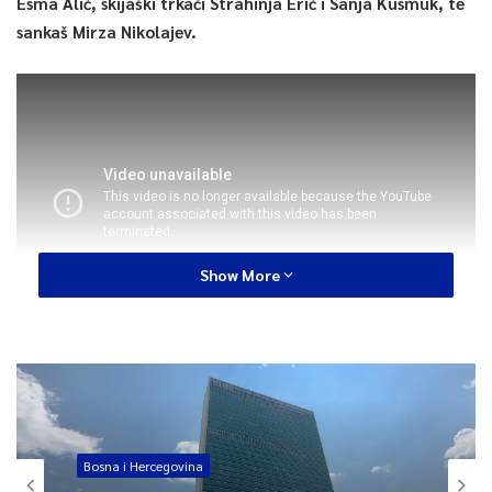
Esma Alić, skijaški trkači Strahinja Erić i Sanja Kusmuk, te
sankaš Mirza Nikolajev.
Show More
0
Article Rating
Bosna i Hercegovina