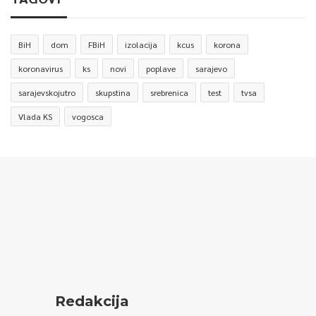
BiH
dom
FBiH
izolacija
kcus
korona
koronavirus
ks
novi
poplave
sarajevo
sarajevskojutro
skupstina
srebrenica
test
tvsa
Vlada KS
vogosca
Redakcija