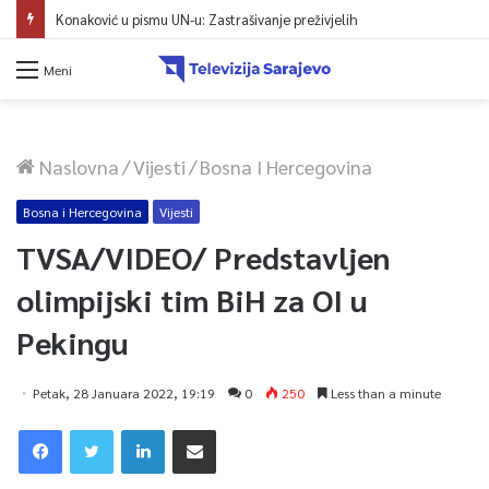
Protest zeničkih rudara do ispunjenja zahtjeva
Meni
Naslovna
/
Vijesti
/
Bosna I Hercegovina
Bosna i Hercegovina
Vijesti
TVSA/VIDEO/ Predstavljen
olimpijski tim BiH za OI u
Pekingu
Petak, 28 Januara 2022, 19:19
0
250
Less than a minute