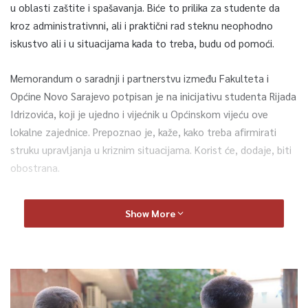
u oblasti zaštite i spašavanja. Biće to prilika za studente da
kroz administrativnni, ali i praktični rad steknu neophodno
iskustvo ali i u situacijama kada to treba, budu od pomoći.
Memorandum o saradnji i partnerstvu između Fakulteta i
Općine Novo Sarajevo potpisan je na inicijativu studenta Rijada
Idrizovića, koji je ujedno i vijećnik u Općinskom vijeću ove
lokalne zajednice. Prepoznao je, kaže, kako treba afirmirati
struku upravljanja u kriznim situacijama. Korist će, dodaje, biti
obostrana.
„Gdje će Opština imati saradnju sa Univerzitetom, gdje će
Show More
imati svakako ono za šta su plaćeni da prave strategije, što je
najbolje za opštinu, tako i da studenti imaju koristi od toga
kroz praksu koju će raditi eventualno u Opštini Novo Sarajevo u
službi za civilnu zaštitu“, rekao je Rijad Idrizović, student.