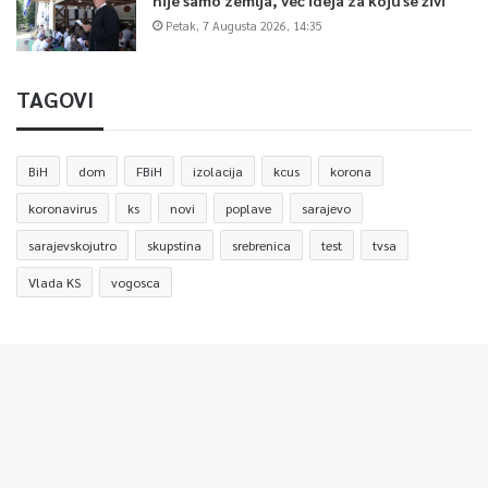
Petak, 7 Augusta 2026, 14:35
TAGOVI
BiH
dom
FBiH
izolacija
kcus
korona
koronavirus
ks
novi
poplave
sarajevo
sarajevskojutro
skupstina
srebrenica
test
tvsa
Vlada KS
vogosca