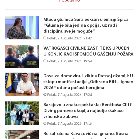
Mlada glumica Sara Seksan u emisiji Špica:
“Gluma je bila jedina opcija, uz rad i
disciplinu sve je moguće”
Petak, 7 Augusta 2026, 21:42
VATROGASCI CIVILNE ZAŠTITE KS UPUĆENI
U KONJIC KAO ISPOMOĆ U GAŠENJU POŽARA
Petak, 7 Augusta 2026, 19:54
Dova za domovinu i zikir u Ratnoj džamiji: U
sklopu manifestacije „Odbrana BiH – Igman
2026“ odana počast herojima
Petak, 7 Augusta 2026, 17:24
Sarajevo u znaku spektakla: Bentbaša Cliff
Diving ponovo okuplja najbolje skakače i
vrhunsku zabavu
Petak, 7 Augusta 2026, 17:16
Reisul-ulema Kavazović na Igmanu: Bosna
nije samo zemlja, već ideja za koju se živi