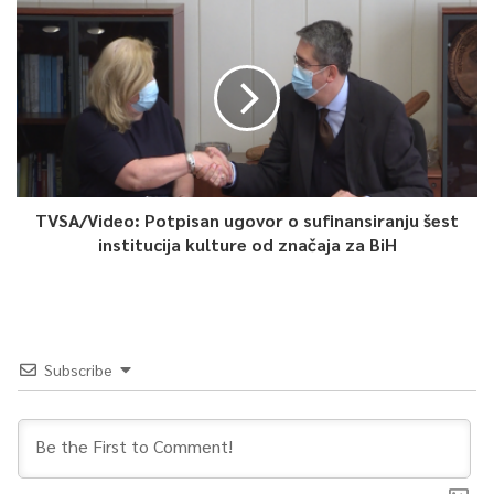
Fakultet za kriminalistiku, kriminologiju i sigurnosne studije.
Načelnik Općine Novo Sarajevo ističe da saradnja predstavlja
otvaranje ove lokalne zajednice prema Univerzitetu u Sarajevu,
što u prethodnom periodu nije bio slučaj.
„Prema Univerzitetu u Sarajevu smo otkočili nove procese
TVSA/Video: Potpisan ugovor o sufinansiranju šest
vezane za izgradnju univerzitetske bibilioteke što je potreba i
institucija kulture od značaja za BiH
studenata ovog fakulteta tako da će ta saradnja biti i dalje
unaprjeđivana na zadovoljstvo studenata ali i građana Općine
Novo Sarajevo“, rekao je Hasan Tanović, načelnik Općine Novo
Sarajevo.
Subscribe
Prvi korak bit će formiranje komisije koja će imati zadatak da
kreira jasan plan saradnje. Ovim programom bit će obuhvaćeno
oko 200 studenata. S druge strane, fakultet će Općini ponuditi
stručnu podršku, vezano za izradu strateških dokumenata i