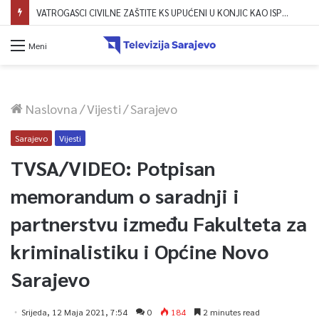
Dova za domovinu i zikir u Ratnoj džamiji: U sklopu manifestacije „Odbrana BiH – Igman 2026“ odana počast herojima
Meni
Naslovna
/
Vijesti
/
Sarajevo
Sarajevo
Vijesti
TVSA/VIDEO: Potpisan
memorandum o saradnji i
partnerstvu između Fakulteta za
kriminalistiku i Općine Novo
Sarajevo
Srijeda, 12 Maja 2021, 7:54
0
184
2 minutes read