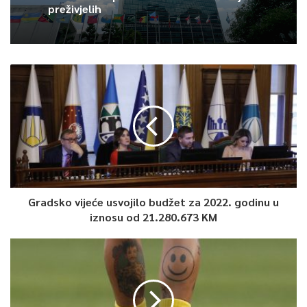
pronatalitetnoj politici
Pogledajte
preživjelih
Gradsko vijeće usvojilo budžet za 2022. godinu u
iznosu od 21.280.673 KM
0
Article Rating