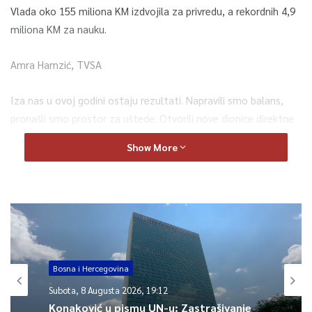
Vlada oko 155 miliona KM izdvojila za privredu, a rekordnih 4,9
miliona KM za nauku.
Amra Hamzić, TVSA
Iza nas u ovoj godini ostaju rezultati. Napravili smo balans,
pronašli smo prostor za uštede. Otvorili nove dionice direktne
materijalne, finansijske i druge pomoći građanima i firmama.
Show More
Istakao je ovo premijer KS sumirajući rad Vlade u prethodnom
periodu. Kazao je i da je ova Vlada pionir u borbi protiv
korupcije. Ured za borbu protiv korupcije KS podnio je 50
krivičnih prijava Tužilaštvu i to samo u vezi sa situacijom u
GRAS-u.
Govorilo se i o jučer usvojenim izmjenama i dopunama
Bosna i Hercegovina
Zakona koji tretira porodiljske naknade. Nadležna
Subota, 8 Augusta 2026, 19:12
ministrica ističe da je riječ o veoma važnim mjerema u
Konaković u pismu UN-u: Zastrašivanje