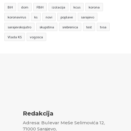
BiH
dom
FBiH
izolacija
kcus
korona
koronavirus
ks
novi
poplave
sarajevo
sarajevskojutro
skupstina
srebrenica
test
tvsa
Vlada KS
vogosca
Redakcija
Adresa: Bulevar Meše Selimovića 12,
71000 Sarajevo,