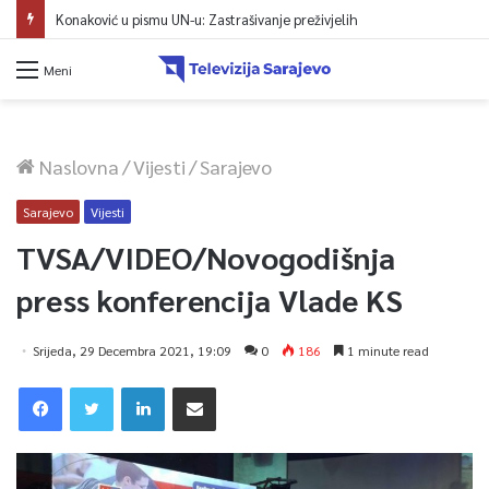
Meni
Naslovna
/
Vijesti
/
Sarajevo
Sarajevo
Vijesti
TVSA/VIDEO/Novogodišnja
press konferencija Vlade KS
Srijeda, 29 Decembra 2021, 19:09
0
186
1 minute read