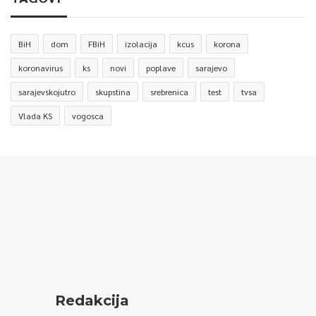
BiH
dom
FBiH
izolacija
kcus
korona
koronavirus
ks
novi
poplave
sarajevo
sarajevskojutro
skupstina
srebrenica
test
tvsa
Vlada KS
vogosca
Redakcija