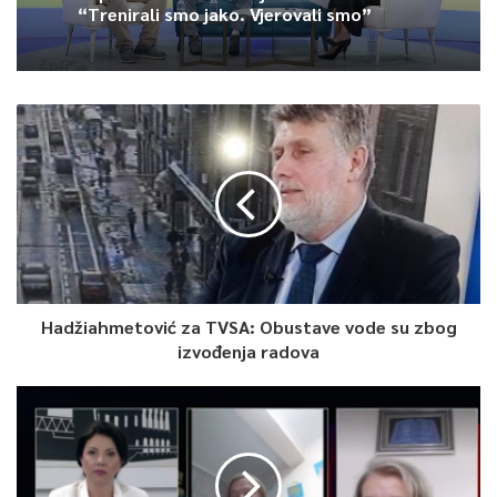
“Trenirali smo jako. Vjerovali smo”
poručila je u Dnevniku TVSA Marina Jeina, novinarka ove
kuće.
5
Article Rating
Hadžiahmetović za TVSA: Obustave vode su zbog
izvođenja radova