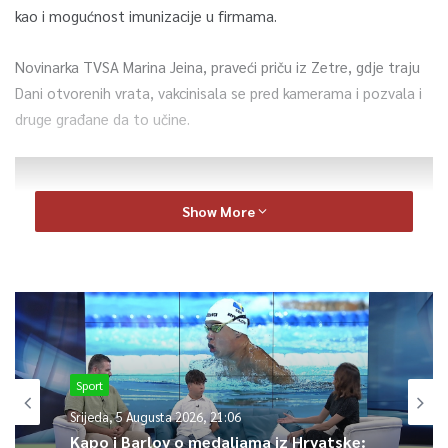
kao i mogućnost imunizacije u firmama.
Novinarka TVSA Marina Jeina, praveći priču iz Zetre, gdje traju
Dani otvorenih vrata, vakcinisala se pred kamerama i pozvala i
druge građane da to učine.
Show More
Sport
Srijeda, 5 Augusta 2026, 21:06
Da bi zaštitili sebe i svoje najmilije važno je da se vakcinišete.
Kapo i Barlov o medaljama iz Hrvatske:
Najjače oružje u borbi protiv korona-virusa je imunizacija,