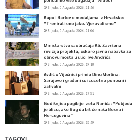
Srijeda, 5 Augusta 2026, 21:46
Kapo i Barlov o medaljama iz Hrvatske:
“Trenirali smo jako. Vjerovali smo”
Srijeda, 5 Augusta 2026, 21:06
Ministarstvo saobraćaja KS: Završena
revizija projekta, uskoro javna nabavka za
obnovu mosta u ulici Ive Andrića
Srijeda, 5 Augusta 2026, 19:18
Avdić u Vijećnici primio Dinu Merlina:
Sarajevo i građani su izuzetno ponosni i
zahvalni
Srijeda, 5 Augusta 2026, 17:51
Godišnjica pogibije Izeta Nanića: “Pobjeda
je blizu, ako Bog da bit će naša Bosna i
Hercegovina”
Srijeda, 5 Augusta 2026, 15:49
TAGOVI