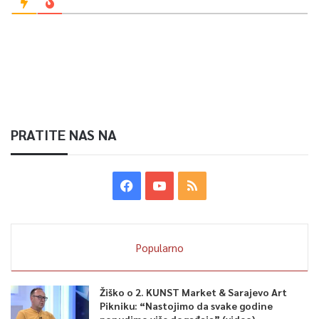
PRATITE NAS NA
Popularno
Žiško o 2. KUNST Market & Sarajevo Art
Pikniku: “Nastojimo da svake godine
ponudimo više događaja” (video)