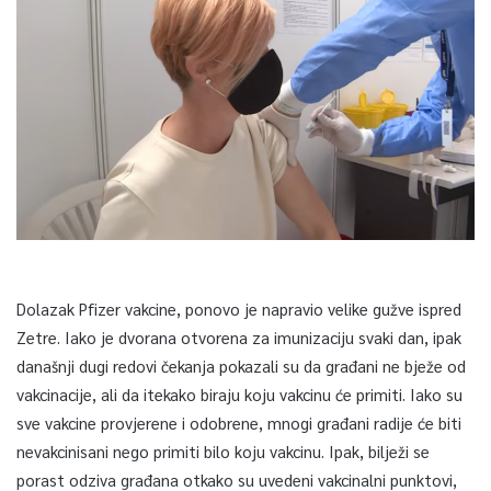
Dolazak Pfizer vakcine, ponovo je napravio velike gužve ispred
Zetre. Iako je dvorana otvorena za imunizaciju svaki dan, ipak
današnji dugi redovi čekanja pokazali su da građani ne bježe od
vakcinacije, ali da itekako biraju koju vakcinu će primiti. Iako su
sve vakcine provjerene i odobrene, mnogi građani radije će biti
nevakcinisani nego primiti bilo koju vakcinu. Ipak, bilježi se
porast odziva građana otkako su uvedeni vakcinalni punktovi,