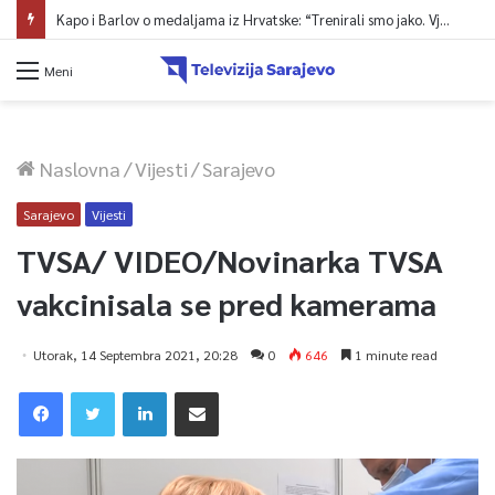
Ministarstvo saobraćaja KS: Završena revizija projekta, uskoro javna nabavka za obnovu mosta u ulici Ive Andrića
Meni
Naslovna
/
Vijesti
/
Sarajevo
Sarajevo
Vijesti
TVSA/ VIDEO/Novinarka TVSA
vakcinisala se pred kamerama
Utorak, 14 Septembra 2021, 20:28
0
646
1 minute read