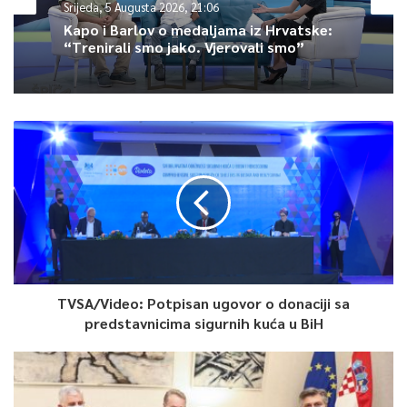
Srijeda, 5 Augusta 2026, 21:06
Kapo i Barlov o medaljama iz Hrvatske:
Vlasti u Krajini – koja dijeli izuzetno poroznu granicu od 1.000
“Trenirali smo jako. Vjerovali smo”
kilometara s članicom Evropske unije Hrvatskom i zbog toga
je glavni žrijeb za migrante koji prelaze Bosnu – tvrde da oni
snose najveći teret migracionog problema i da drugi dijelovi
zemlje ne uspijevaju uskočiti i pomoći.
EU je do sada Bosni osigurala 60 miliona eura ili 70 miliona
dolara za hitne slučajeve, najviše za sedam migrantskih
centara, uključujući pet u Krajini, koji mogu primiti više od 7.000
ljudi.
Međutim, krajiške vlasti prazne postojeće prihvatne centre i
TVSA/Video: Potpisan ugovor o donaciji sa
tjeraju migrante u pusta područja da se sami snalaze, bez
predstavnicima sigurnih kuća u BiH
pristupa medicinskoj njezi ili ponekad čak i hrani.
Organizacije za pomoć i volonteri koji pomažu migrantima na