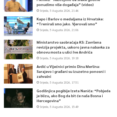
ponudimo više događaja” (video)
Srijeda, 5 Augusta 2026, 21:46
Kapo i Barlov o medaljama iz Hrvatske:
“Trenirali smo jako. Vjerovali smo”
Srijeda, 5 Augusta 2026, 21:06
Ministarstvo saobraćaja KS: Završena
revizija projekta, uskoro javna nabavka za
obnovu mosta u ulici Ive Andrića
Srijeda, 5 Augusta 2026, 19:18
Avdić u Vijećnici primio Dinu Merlina:
Sarajevo i građani su izuzetno ponosni i
zahvalni
Srijeda, 5 Augusta 2026, 17:51
Godišnjica pogibije Izeta Nanića: “Pobjeda
je blizu, ako Bog da bit će naša Bosna i
Hercegovina”
Srijeda, 5 Augusta 2026, 15:49