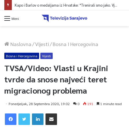
Kapo i Barlov o medaljama iz Hrvatske: “Trenirali smo jako. Vjerovali smo”
Meni
Naslovna
/
Vijesti
/
Bosna I Hercegovina
Bosna i Hercegovina
Vijesti
TVSA/Video: Vlasti u Krajini
tvrde da snose najveći teret
migracionog problema
Ponedjeljak, 28 Septembra 2020, 19:02
0
191
1 minute read