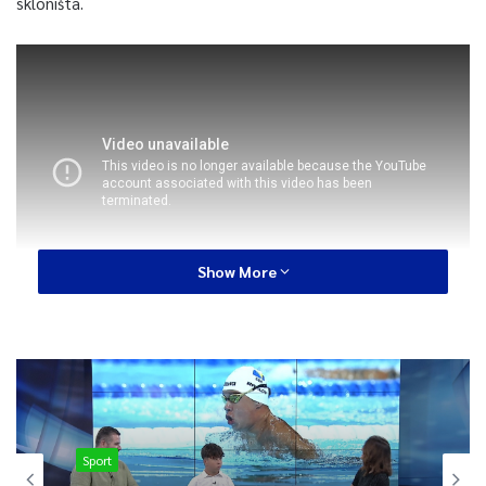
skloništa.
Show More
Osjećaj očaja obuzima stotine muškaraca, od kojih su neki
maloljetnici koji su bili prisiljeni podići šatore od crnih plastičnih
cerada u šumama nakon što su lokalne vlasti u regiji
sjeverozapadne Krajine prošlog mjeseca odlučile da ih počnu
tjerati iz urbanih područja, čak ih izbacujući iz postojećih
Sport
prihvatnih centara koje vode UN.