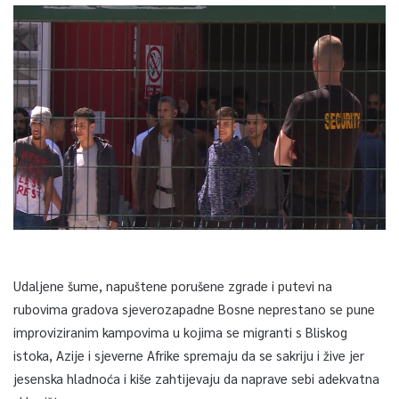
Udaljene šume, napuštene porušene zgrade i putevi na
rubovima gradova sjeverozapadne Bosne neprestano se pune
improviziranim kampovima u kojima se migranti s Bliskog
istoka, Azije i sjeverne Afrike spremaju da se sakriju i žive jer
jesenska hladnoća i kiše zahtijevaju da naprave sebi adekvatna