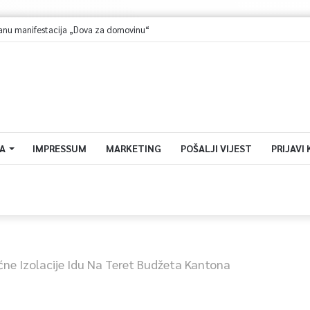
u manifestacija „Dova za domovinu“
A
IMPRESSUM
MARKETING
POŠALJI VIJEST
PRIJAVI
ćne Izolacije Idu Na Teret Budžeta Kantona