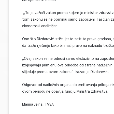
„To je važeći zakon prema kojem je ministar zdravstva 
tom zakonu se ne pominju samo zaposleni. Taj član za
ekonomski analitičar.
Ono što Dizdarević ističe jeste zaštita prava građana, t
da traže rješenje kako bi imali pravo na naknadu troško
„Ovaj zakon se ne odnosi samo eksluzivno na zaposlen
izbjegavaju primjenu ove odredbe od strane nadležnih,
slijeduje prema ovom zakonu“, kazao je Dizdarević .
Odgovor od nadležnih organa do emitovanja priloga nis
ovom periodu ne obavlja funciju Ministra zdravstva.
Marina Jeina, TVSA