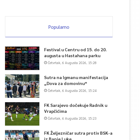
Popularno
Festival u Centru od 15. do 20.
augusta u Hastahana parku
Četvrtak, 6 Augusta 2026, 15:28
Sutra na Igmanu manifestacija
„Dova za domovinu“
Četvrtak, 6 Augusta 2026, 15:24
FK Sarajevo dočekuje Radnik u
Vrapčićima
Četvrtak, 6 Augusta 2026, 15:23
FK Željezničar sutra protiv BSK-a
iz Banje Luke