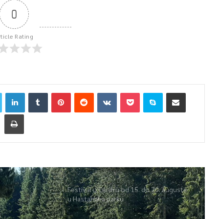
0
rticle Rating
Festival u Centru od 15. do 20. augusta
u Hastahana parku