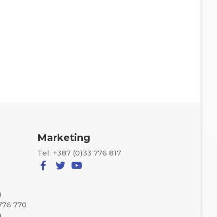
Marketing
Tel: +387 (0)33 776 817
8
 776 770
a