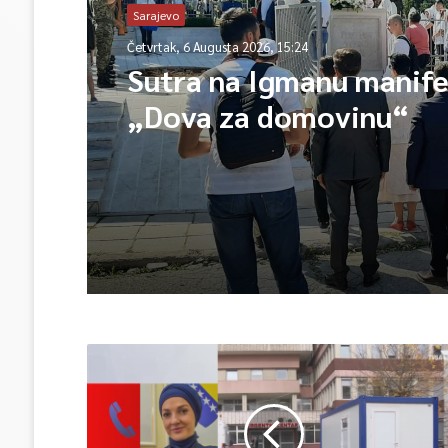
Sarajevo
Četvrtak, 6 Augusta 2026, 15:24
Sutra na Igmanu manife
„Dova za domovinu“