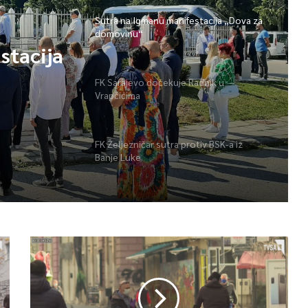
Sutra na Igmanu manifestacija „Dova za
domovinu“
stacija
FK Sarajevo dočekuje Radnik u
Vrapčićima
FK Željezničar sutra protiv BSK-a iz
Banje Luke