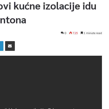
i kućne izolacije idu
antona
0
725
1 minute read