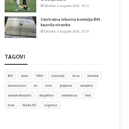
Četvrtak, 6 Augusta 2026, 15:21
Centralna izborna komisija BiH
kaznila stranke
Četvrtak, 6 Augusta 2026, 15:19
TAGOVI
BiH
dom
FBiH
izolacija
kcus
korona
koronavirus
ks
novi
poplave
sarajevo
sarajevskojutro
skupstina
srebrenica
test
tvsa
Vlada KS
vogosca