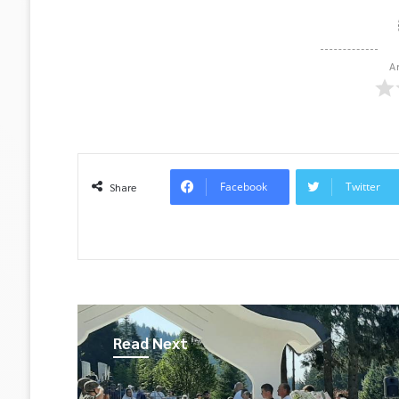
A
Facebook
Twitter
Share
Read Next