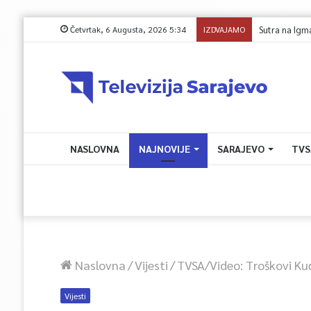
Četvrtak, 6 Augusta, 2026 5:34
IZDVAJAMO
Sutra na Igman
NASLOVNA
NAJNOVIJE
SARAJEVO
TVS
Naslovna
/
Vijesti
/
TVSA/Video: Troškovi Ku
Vijesti