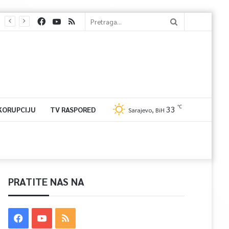
℃
33
 KORUPCIJU
TV RASPORED
Sarajevo, BiH
PRATITE NAS NA