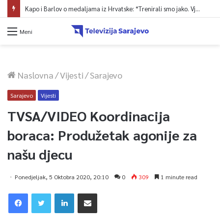
Kapo i Barlov o medaljama iz Hrvatske: “Trenirali smo jako. Vjerovali smo”
Meni
Naslovna
/
Vijesti
/
Sarajevo
Sarajevo
Vijesti
TVSA/VIDEO Koordinacija
boraca: Produžetak agonije za
našu djecu
Ponedjeljak, 5 Oktobra 2020, 20:10
0
309
1 minute read