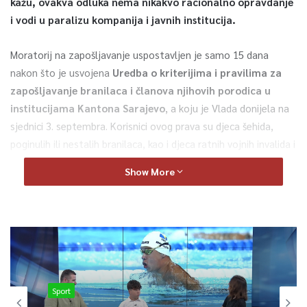
kažu, ovakva odluka nema nikakvo racionalno opravdanje
i vodi u paralizu kompanija i javnih institucija.
Moratorij na zapošljavanje uspostavljen je samo 15 dana
nakon što je usvojena
Uredba o kriterijima i pravilima za
zapošljavanje branilaca i članova njihovih porodica u
institucijama Kantona Sarajevo
, a koju je Vlada donijela na
sjednici 3. septembra. Korisnici ovog prava su djeca šehida,
poginulih ili nestalih branilaca, kao i djeca ratnih vojnih invalida i
demobiliziranih boraca koja su trebala na sistemski način imati
Show More
prednost pri zapošljvanju. Uvođenjem moratorija, odluka je
obesmislena, poručili su iz boračke koordinacije.
Namik Vatrenjak, TVSA
Pogledajte kompletnu priču
Sport