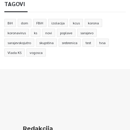
TAGOVI
BiH
dom
FBiH
izolacija
kcus
korona
koronavirus
ks
novi
poplave
sarajevo
sarajevskojutro
skupstina
srebrenica
test
tvsa
Vlada KS
vogosca
Redakcija