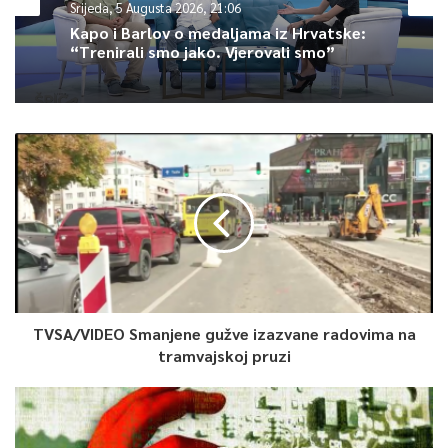
Srijeda, 5 Augusta 2026, 21:06
Kapo i Barlov o medaljama iz Hrvatske:
“Trenirali smo jako. Vjerovali smo”
0
Article Rating
TVSA/VIDEO Smanjene gužve izazvane radovima na
tramvajskoj pruzi