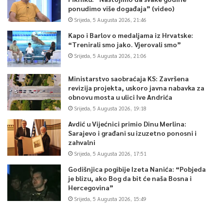
ponudimo više događaja” (video)
Srijeda, 5 Augusta 2026, 21:46
Kapo i Barlov o medaljama iz Hrvatske:
“Trenirali smo jako. Vjerovali smo”
Srijeda, 5 Augusta 2026, 21:06
Ministarstvo saobraćaja KS: Završena
revizija projekta, uskoro javna nabavka za
obnovu mosta u ulici Ive Andrića
Srijeda, 5 Augusta 2026, 19:18
Avdić u Vijećnici primio Dinu Merlina:
Sarajevo i građani su izuzetno ponosni i
zahvalni
Srijeda, 5 Augusta 2026, 17:51
Godišnjica pogibije Izeta Nanića: “Pobjeda
je blizu, ako Bog da bit će naša Bosna i
Hercegovina”
Srijeda, 5 Augusta 2026, 15:49