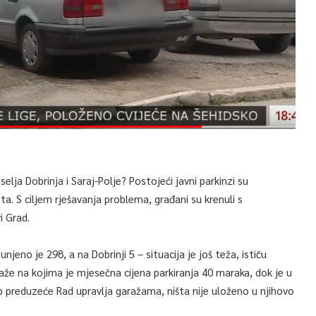
elja Dobrinja i Saraj-Polje? Postojeći javni parkinzi su
ta. S ciljem rješavanja problema, građani su krenuli s
i Grad.
eno je 298, a na Dobrinji 5 – situacija je još teža, ističu
e na kojima je mjesečna cijena parkiranja 40 maraka, dok je u
ko preduzeće Rad upravlja garažama, ništa nije uloženo u njihovo