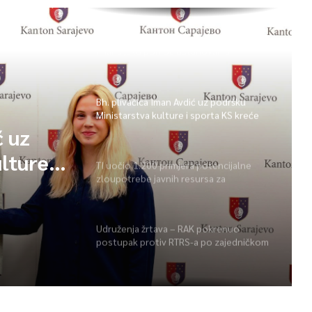
Općina Centar: Potpisani ugovori za
finansijsku pomoć ustanovama
socijalne zaštite
Bh. plivačica Iman Avdić uz podršku
Ministarstva kulture i sporta KS kreće
na Evropsko prvenstvo i Mediteranske
igre
be
TI uočio 1.200 primjera potencijalne
zloupotrebe javnih resursa za
ciju
promociju stranaka
ć uz
Udruženja žrtava – RAK pokrenuo
postupak protiv RTRS-a po zajedničkom
lture i
prigovoru pet udruženja žrtava
opsko
ke igre