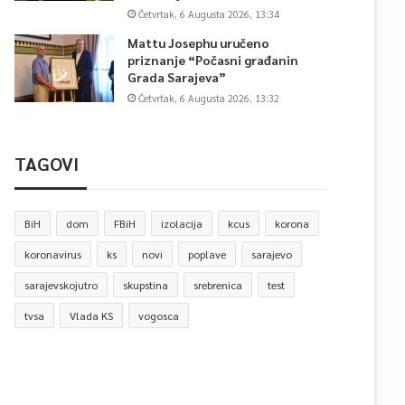
Četvrtak, 6 Augusta 2026, 13:34
Mattu Josephu uručeno
priznanje “Počasni građanin
Grada Sarajeva”
Četvrtak, 6 Augusta 2026, 13:32
TAGOVI
BiH
dom
FBiH
izolacija
kcus
korona
koronavirus
ks
novi
poplave
sarajevo
sarajevskojutro
skupstina
srebrenica
test
tvsa
Vlada KS
vogosca