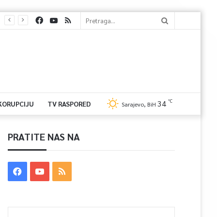
℃
34
 KORUPCIJU
TV RASPORED
Sarajevo, BiH
PRATITE NAS NA