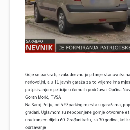
Gdje se parkirati, svakodnevno je pitanje stanovnika nas
nedovoljni, a u 11 javnih garaža za to vrijeme ima mjes
potpisivanjem peticije u čemu ih podržava i Općina Nov
Goran Morić, TVSA
Na Saraj-Polju, od 579 parking mjesta u garažama, popunj
građani. Uglavnom su nepopunjene gornje otvorene etaž
unutranjem dijelu 60. Građani kažu, za 30 godina, koli
održavanje