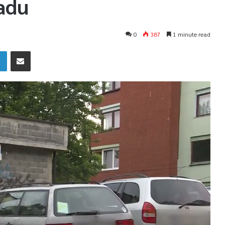
adu
0
387
1 minute read