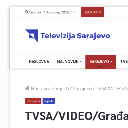
Četvrtak, 6 Augusta, 2026 2:44
IZDVAJAMO
TI uočio 1.20
NASLOVNA
NAJNOVIJE
SARAJEVO
TVS
Naslovna
/
Vijesti
/
Sarajevo
/
TVSA/VIDEO/Gr
Sarajevo
Vijesti
TVSA/VIDEO/Građan