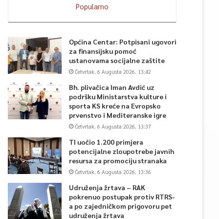
Popularno
Općina Centar: Potpisani ugovori
za finansijsku pomoć
ustanovama socijalne zaštite
Četvrtak, 6 Augusta 2026, 13:42
Bh. plivačica Iman Avdić uz
podršku Ministarstva kulture i
sporta KS kreće na Evropsko
prvenstvo i Mediteranske igre
Četvrtak, 6 Augusta 2026, 13:37
TI uočio 1.200 primjera
potencijalne zloupotrebe javnih
resursa za promociju stranaka
Četvrtak, 6 Augusta 2026, 13:36
Udruženja žrtava – RAK
pokrenuo postupak protiv RTRS-
a po zajedničkom prigovoru pet
udruženja žrtava