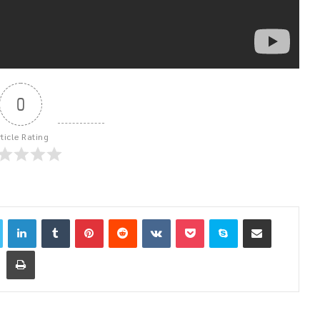
0
rticle Rating