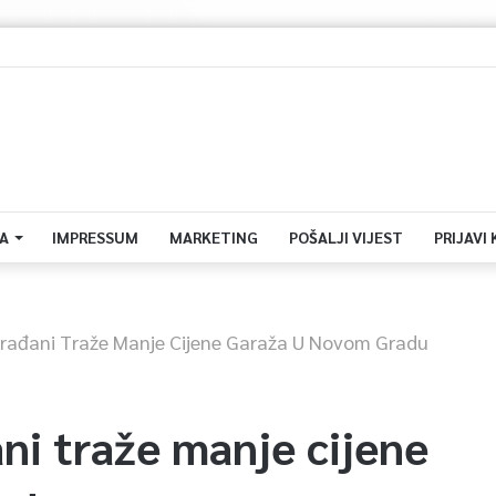
0 primjera potencijalne zloupotrebe javnih resursa za promociju stranaka
A
IMPRESSUM
MARKETING
POŠALJI VIJEST
PRIJAVI
ađani Traže Manje Cijene Garaža U Novom Gradu
i traže manje cijene