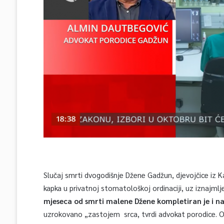
Slučaj smrti dvogodišnje Džene Gadžun, djevojčice iz K
kapka u privatnoj stomatološkoj ordinaciji, uz iznajml
mjeseca od smrti malene Džene kompletiran je i na
uzrokovano „zastojem srca, tvrdi advokat porodice. Ob