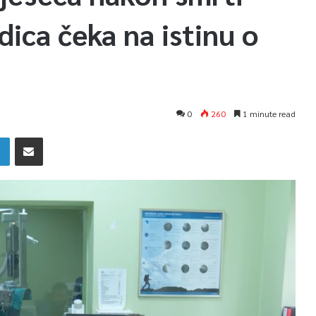
ica čeka na istinu o
0
260
1 minute read