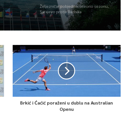
Željezničar pobjedom otvorio sezonu,
Sarajevo protiv Radnika
Brkić i Ćaćić poraženi u dublu na Australian
Openu