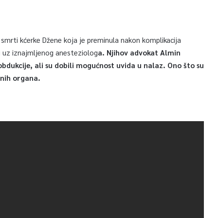
 smrti kćerke Džene koja je preminula nakon komplikacija
ci uz iznajmljenog anesteziolog
a. Njihov advokat Almin
 obdukcije, ali su dobili mogućnost uvida u nalaz. Ono što su
alnih organa.