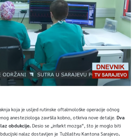
aknja koja je usljed rutinske oftalmološke operacije očnog
jenog anesteziologa završila kobno, otkriva nove detalje.
Dva
laz obdukcije.
Desio se „infarkt mozga“, što je moglo biti
ducijski nalaz dostavljen je Tužilaštvu Kantona Sarajevo
.