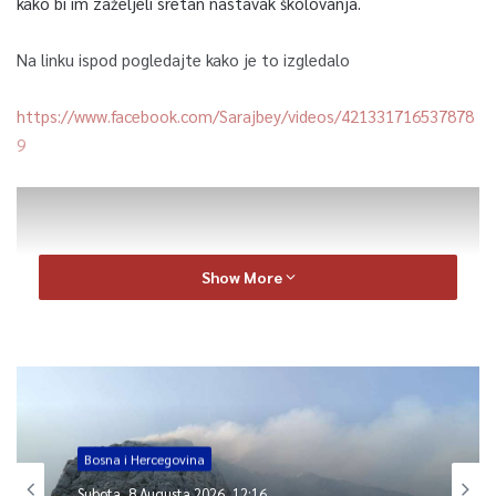
kako bi im zaželjeli sretan nastavak školovanja.
Na linku ispod pogledajte kako je to izgledalo
https://www.facebook.com/Sarajbey/videos/421331716537878
9
Show More
Bosna i Hercegovina
https://www.facebook.com/100001016424726/videos/4213288
Subota, 8 Augusta 2026, 12:16