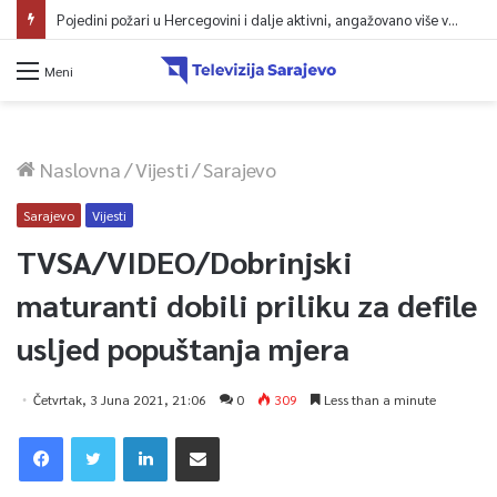
Narednih dana sunčano i vruće, na jugu zemlje temperatura do 41 stepen
Meni
Naslovna
/
Vijesti
/
Sarajevo
Sarajevo
Vijesti
TVSA/VIDEO/Dobrinjski
maturanti dobili priliku za defile
usljed popuštanja mjera
Četvrtak, 3 Juna 2021, 21:06
0
309
Less than a minute