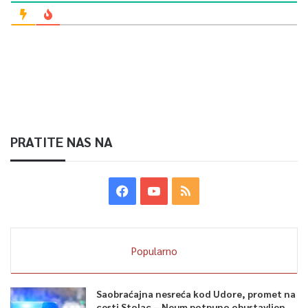
PRATITE NAS NA
Popularno
Saobraćajna nesreća kod Udore, promet na
cesti Stolac – Neum potpuno obustavljen