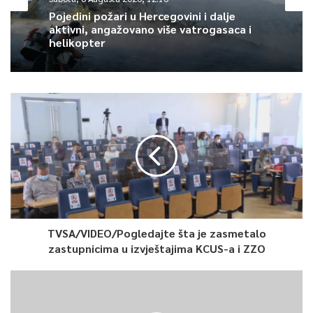
078715031/
Pojedini požari u Hercegovini i dalje
aktivni, angažovano više vatrogasaca i
helikopter
–
0
Article Rating
TVSA/VIDEO/Pogledajte šta je zasmetalo
zastupnicima u izvještajima KCUS-a i ZZO