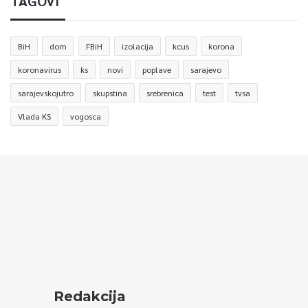
TAGOVI
BiH
dom
FBiH
izolacija
kcus
korona
koronavirus
ks
novi
poplave
sarajevo
sarajevskojutro
skupstina
srebrenica
test
tvsa
Vlada KS
vogosca
Redakcija