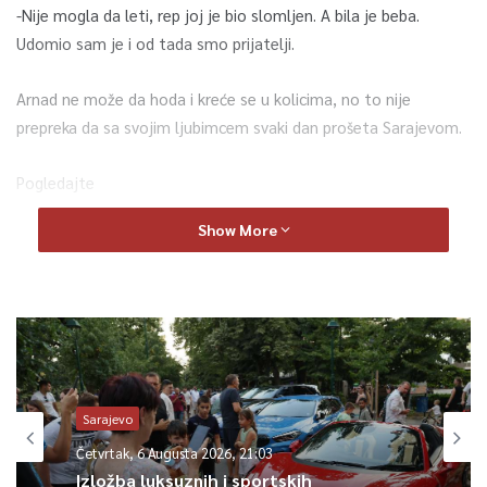
-Nije mogla da leti, rep joj je bio slomljen. A bila je beba.
Udomio sam je i od tada smo prijatelji.
Arnad ne može da hoda i kreće se u kolicima, no to nije
prepreka da sa svojim ljubimcem svaki dan prošeta Sarajevom.
Pogledajte
Show More
Sarajevo
Četvrtak, 6 Augusta 2026, 21:03
Izložba luksuznih i sportskih