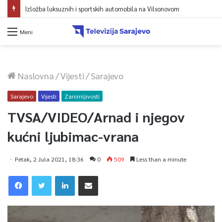
Avdić za TVSA: Sarajevo u avgustu centar regiona: Stižu lideri evropskih gradova
Meni
Naslovna
/
Vijesti
/
Sarajevo
Sarajevo
Vijesti
Zanimljivosti
TVSA/VIDEO/Arnad i njegov
kućni ljubimac-vrana
Petak, 2 Jula 2021, 18:36
0
509
Less than a minute