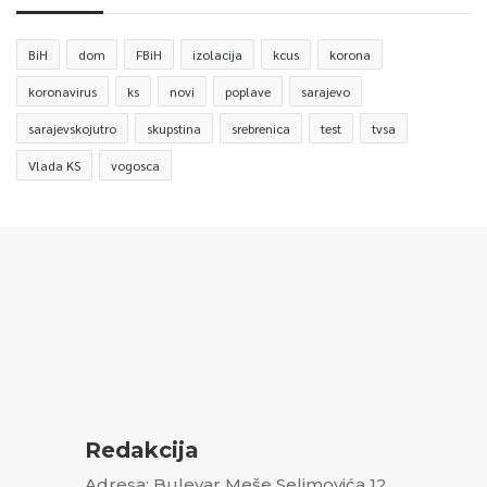
BiH
dom
FBiH
izolacija
kcus
korona
koronavirus
ks
novi
poplave
sarajevo
sarajevskojutro
skupstina
srebrenica
test
tvsa
Vlada KS
vogosca
Redakcija
Adresa: Bulevar Meše Selimovića 12,