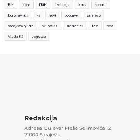
BiH
dom
FBiH
izolacija
kcus
korona
koronavirus
ks
novi
poplave
sarajevo
sarajevskojutro
skupstina
srebrenica
test
tvsa
Vlada KS
vogosca
Redakcija
Adresa: Bulevar Meše Selimovića 12,
71000 Sarajevo,