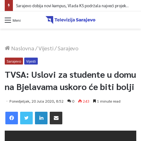
Sarajevo dobija novi kampus, Vlada KS podržala najveći projekt u historiji UNSA
Meni
Naslovna
/
Vijesti
/
Sarajevo
Sarajevo
Vijesti
TVSA: Uslovi za studente u domu
na Bjelavama uskoro će biti bolji
Ponedjeljak, 20 Jula 2020, 8:52
0
243
1 minute read