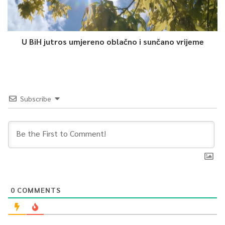
nadaju da će uskoro bito pokrenuto još ovakvih projekata kako
bi uslovi za one koji tu borave bili znatno bolji nego što su
sada.
U BiH jutros umjereno oblačno i sunčano vrijeme
Nedim Selimbegović, TVSA
0
Subscribe
Article Rating
0
COMMENTS