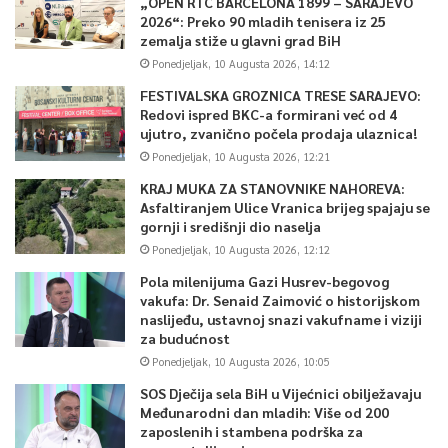
„OPEN RTC BARCELONA 1899 – SARAJEVO
2026“: Preko 90 mladih tenisera iz 25
zemalja stiže u glavni grad BiH
Ponedjeljak, 10 Augusta 2026, 14:12
FESTIVALSKA GROZNICA TRESE SARAJEVO:
Redovi ispred BKC-a formirani već od 4
ujutro, zvanično počela prodaja ulaznica!
Ponedjeljak, 10 Augusta 2026, 12:21
KRAJ MUKA ZA STANOVNIKE NAHOREVA:
Asfaltiranjem Ulice Vranica brijeg spajaju se
gornji i središnji dio naselja
Ponedjeljak, 10 Augusta 2026, 12:12
Pola milenijuma Gazi Husrev-begovog
vakufa: Dr. Senaid Zaimović o historijskom
naslijeđu, ustavnoj snazi vakufname i viziji
za budućnost
Ponedjeljak, 10 Augusta 2026, 10:05
SOS Dječija sela BiH u Vijećnici obilježavaju
Međunarodni dan mladih: Više od 200
zaposlenih i stambena podrška za