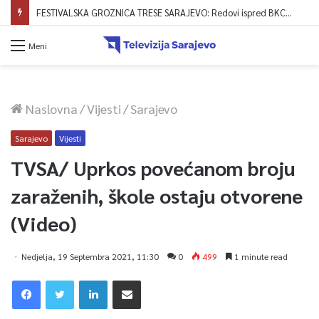
FESTIVALSKA GROZNICA TRESE SARAJEVO: Redovi ispred BKC-a formirani već od 4 ujutro, zvanično počela prodaja ulaznica!
Meni
Naslovna
/
Vijesti
/
Sarajevo
Sarajevo
Vijesti
TVSA/ Uprkos povećanom broju
zaraženih, škole ostaju otvorene
(Video)
Nedjelja, 19 Septembra 2021, 11:30
0
499
1 minute read