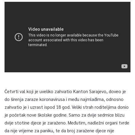
Četvrti val koji je uveliko zahvatio Kanton Sarajevo, doveo je
do širenja zaraze koronavirusa i među najmlađima, odnosno
zahvatio je i uzrast ispod 18 god. Veliki strah roditeljima donio
je početak nove školske godine. Samo za dvije sedmice blizu
dvije stotine djece je zaraženo. Međutim, nadležni organi tvrde
da nije vrijeme za paniku, te da broj zaražene djece nije