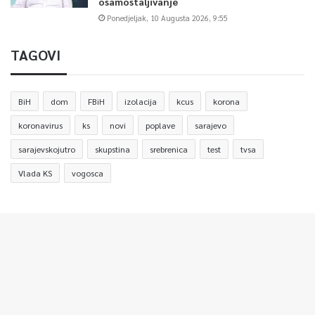
osamostaljivanje
Ponedjeljak, 10 Augusta 2026, 9:55
TAGOVI
BiH
dom
FBiH
izolacija
kcus
korona
koronavirus
ks
novi
poplave
sarajevo
sarajevskojutro
skupstina
srebrenica
test
tvsa
Vlada KS
vogosca