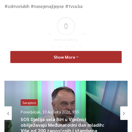
#odmoriubih #nasejenajljepse #tvsa.ba
0
Article Rating
Show More
Sarajevo
Ponedjeljak, 10 Augusta 2026, 9:55
SOS Dječija sela BiH u Vijećnici
obilježavaju Međunarodni dan mladih:
Više od 200 zaposlenih i stambena