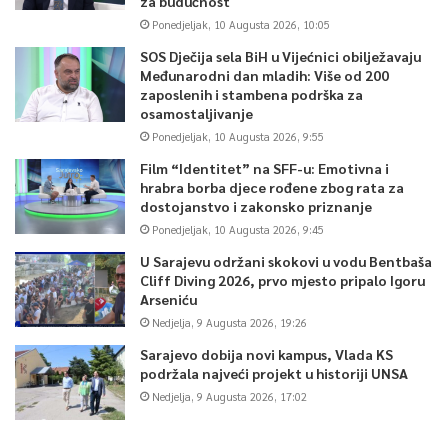
za budućnost
Ponedjeljak, 10 Augusta 2026, 10:05
SOS Dječija sela BiH u Vijećnici obilježavaju
Međunarodni dan mladih: Više od 200
zaposlenih i stambena podrška za
osamostaljivanje
Ponedjeljak, 10 Augusta 2026, 9:55
Film “Identitet” na SFF-u: Emotivna i
hrabra borba djece rođene zbog rata za
dostojanstvo i zakonsko priznanje
Ponedjeljak, 10 Augusta 2026, 9:45
U Sarajevu održani skokovi u vodu Bentbaša
Cliff Diving 2026, prvo mjesto pripalo Igoru
Arseniću
Nedjelja, 9 Augusta 2026, 19:26
Sarajevo dobija novi kampus, Vlada KS
podržala najveći projekt u historiji UNSA
Nedjelja, 9 Augusta 2026, 17:02