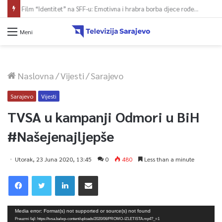
Film “Identitet” na SFF-u: Emotivna i hrabra borba djece rođene zbog rata za dostojanstvo i zakonsko priznanje
Meni
Naslovna
/
Vijesti
/
Sarajevo
Sarajevo
Vijesti
TVSA u kampanji Odmori u BiH
#Našejenajljepše
Utorak, 23 Juna 2020, 13:45
0
480
Less than a minute
Video
Media error: Format(s) not supported or source(s) not found
Player
Preuzmi fajl: https://tvsa.ba/wp-content/uploads/2020/06/PROMO-IZLETISTA.mp4?_=1