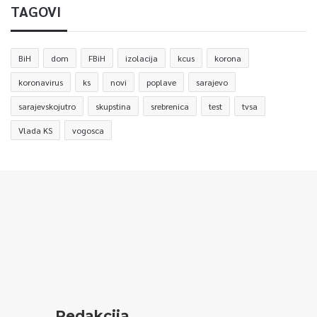
TAGOVI
BiH
dom
FBiH
izolacija
kcus
korona
koronavirus
ks
novi
poplave
sarajevo
sarajevskojutro
skupstina
srebrenica
test
tvsa
Vlada KS
vogosca
Redakcija