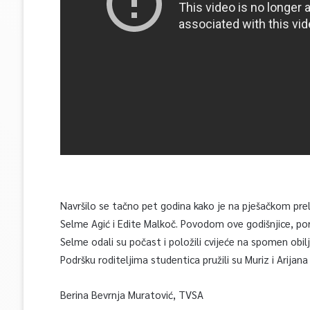
Navršilo se tačno pet godina kako je na pješačkom prel
Selme Agić i Edite Malkoč. Povodom ove godišnjice, porod
Selme odali su počast i položili cvijeće na spomen obil
Podršku roditeljima studentica pružili su Muriz i Arijan
Berina Bevrnja Muratović, TVSA