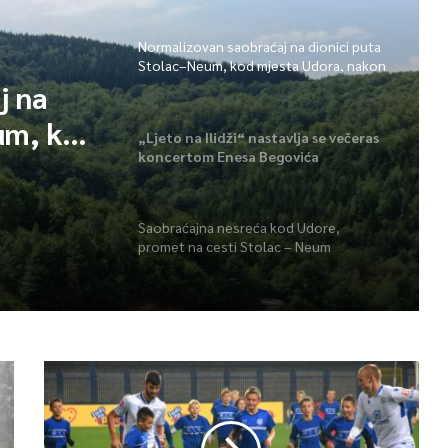
Normalizovan saobraćaj na dionici puta
Stolac–Neum, kod mjesta Udora, nakon
nezgode
j na
um, kod
„Ljeto na Ilidži“ nastavlja se večeras
koncertom Enesa Begovića
ezgode
Saobraćajna nesreća kod Udore,
promet na cesti Stolac – Neum
potpuno obustavljen