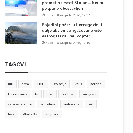
promet na cesti Stolac – Neum
potpuno obustavljen
Subota, 8 Augusta 2026, 12:37
Pojedini požari u Hercegovini i
dalje aktivni, angažovano više
vatrogasaca i helikopter
Subota, 8 Augusta 2026, 12:16
TAGOVI
BiH
dom
FBiH
izolacija
kcus
korona
koronavirus
ks
novi
poplave
sarajevo
sarajevskojutro
skupstina
srebrenica
test
tvsa
Vlada KS
vogosca