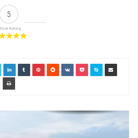
5
rticle Rating
Sarajevsko jutro uživo sa festivalskih
lokacija tokom trajanja SFF-a