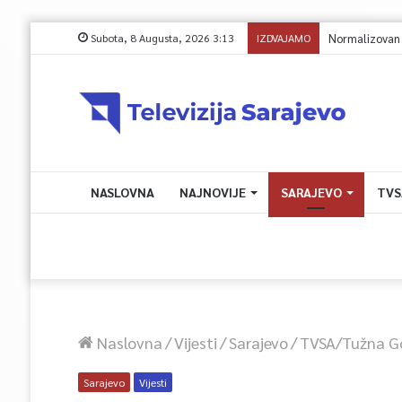
Subota, 8 Augusta, 2026 3:13
IZDVAJAMO
Normalizovan sa
NASLOVNA
NAJNOVIJE
SARAJEVO
TVS
Naslovna
/
Vijesti
/
Sarajevo
/
TVSA/Tužna God
Sarajevo
Vijesti