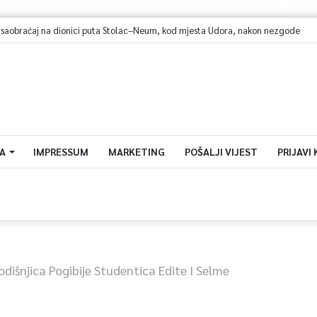
obraćaj na dionici puta Stolac–Neum, kod mjesta Udora, nakon nezgode
A
IMPRESSUM
MARKETING
POŠALJI VIJEST
PRIJAVI
išnjica Pogibije Studentica Edite I Selme