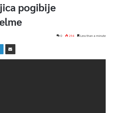
ica pogibije
Selme
0
294
Less than a minute