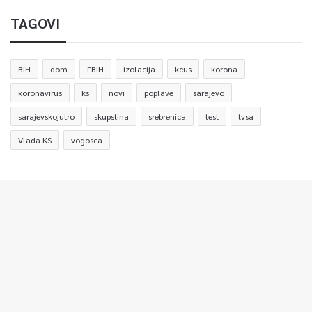
TAGOVI
BiH
dom
FBiH
izolacija
kcus
korona
koronavirus
ks
novi
poplave
sarajevo
sarajevskojutro
skupstina
srebrenica
test
tvsa
Vlada KS
vogosca