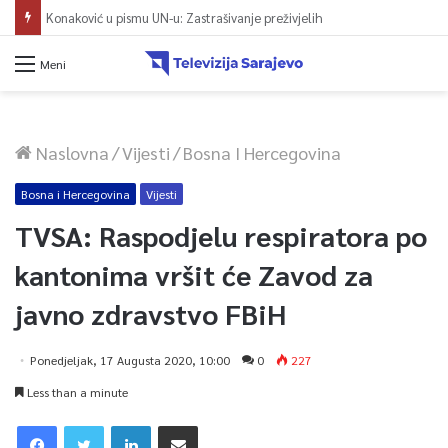
Protest zeničkih rudara do ispunjenja zahtjeva
Meni
Naslovna
/
Vijesti
/
Bosna I Hercegovina
Bosna i Hercegovina
Vijesti
TVSA: Raspodjelu respiratora po
kantonima vršit će Zavod za
javno zdravstvo FBiH
Ponedjeljak, 17 Augusta 2020, 10:00
0
227
Less than a minute