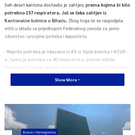
Svih deset kantona dostavilo je zahtjev,
prema kojima bi bilo
potrebno 157 respiratora. Još se čeka zahtjev iz
Kantonalne bolnice u Bihaću.
Zbog toga će se raspodjela
vršiti u skladu sa prijedlogom Federalnog zavoda za javno
zdravstvo i procjene potreba i kapaciteta.
–
Najviše potreba je iskazano iz KS iz Opće bolnice I KCUS-
a, tamo je potreba za 40 respiratora, potom slijede
Tuzlanski I Zenički kanton,
kazala je Maida Kovač, portparol
Federalne uprave CZ.
Show More
Kako bi se izvršila njihova distribucija i ugradnja, Federalni štab
CZ će već danas objaviti tender za odabir certificirane
kompanije.
Selma Tahirović, TVSA
Bosna i Hercegovina