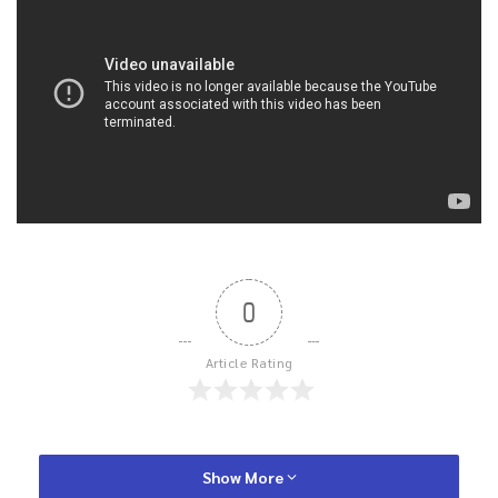
0
Article Rating
Show More