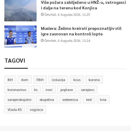
Više požara zabilježeno u HNŽ-u, vatrogasci
i dalje na terenu kod Konjica
Četvrtak, 6 Augusta 2026, 11:25
Muslera: Želimo kreirati prepoznatljiv stil
igre zasnovan na kontroli lopte
Četvrtak, 6 Augusta 2026, 11:24
TAGOVI
BiH
dom
FBiH
izolacija
kcus
korona
koronavirus
ks
novi
poplave
sarajevo
sarajevskojutro
skupstina
srebrenica
test
tvsa
Vlada KS
vogosca