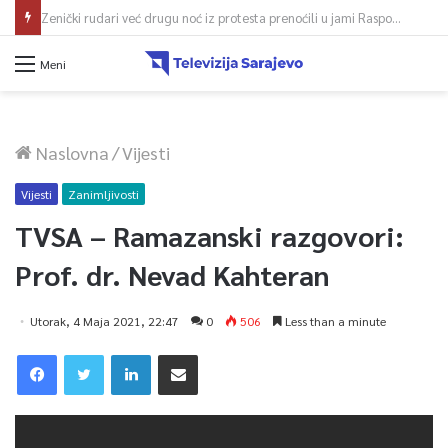
Žiško o 2. KUNST Market & Sarajevo Art Pikniku: “Nastojimo da svake godine ponudimo više događaja” (video)
Meni
Naslovna
/
Vijesti
Vijesti
Zanimljivosti
TVSA – Ramazanski razgovori:
Prof. dr. Nevad Kahteran
Utorak, 4 Maja 2021, 22:47
0
506
Less than a minute