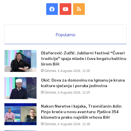
Popularno
Džaferović-Zulfić: Jubilarni festival “Čuvari
tradicije” spaja mlade i čuva bogatu baštinu
širom BiH
Četvrtak, 6 Augusta 2026, 12:30
Okić: Dova za domovinu na Igmanu je kruna
kulture sjećanja i poruka jedinstva
Četvrtak, 6 Augusta 2026, 12:25
Nakon Neretve i kajaka, Travničanin Adin
Pinjo kreće u novu avanturu: Pješice 354
kilometra preko najviših vrhova BiH
Četvrtak, 6 Augusta 2026, 12:18