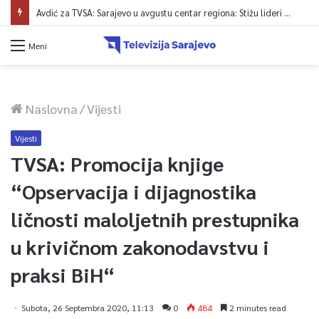
Avdić za TVSA: Sarajevo u avgustu centar regiona: Stižu lideri evropskih gradova
Meni
Naslovna
/
Vijesti
Vijesti
TVSA: Promocija knjige
“Opservacija i dijagnostika
ličnosti maloljetnih prestupnika
u krivičnom zakonodavstvu i
praksi BiH“
Subota, 26 Septembra 2020, 11:13
0
484
2 minutes read