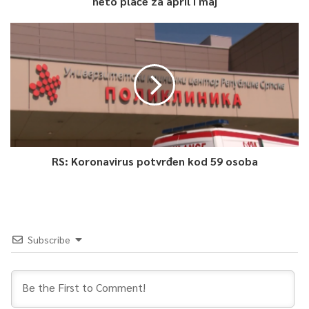
neto plaće za april i maj
je neki problem vezan za ličnost maloljetnika, za njegovu
individuu, osobnost. Na ta pitanja odgovore treba da da ova
dijagnostika i opservacija. Instrument procjene smo izradili u tu
svrhu, za potrebe i tužilaštva i suda i policije ali svakako i nas u
socijalnom sektoru“, istakao je Samir Suljagić Direktor JU
“Kantonalni centar za socijalni rad”
Važna karika u procesu pomoći mladim osobama je sudija za
maloljetnike. Uloga sudije u krivičnom postupku iscrpljuje se na
RS: Koronavirus potvrđen kod 59 osoba
izricanju sankcije i tu se ona završava. Situacija je bitno drukčija
kada je riječ o sudiji za maloljetnike.
„Sudija za maloljetnike ima jednu vrlo aktivnu i meritornu
Subscribe
ulogu kasnije u izvršenju krivične sankcije a koje se opet ogleda
kroz tu individualizaciju. Dakle, sankcija se može mijenjati, ona
se prilagođava situaciji maloljetnika, njegovom napretku
odnosno nazadku“, kazala je Jasmina Sazdovski, sutkinja