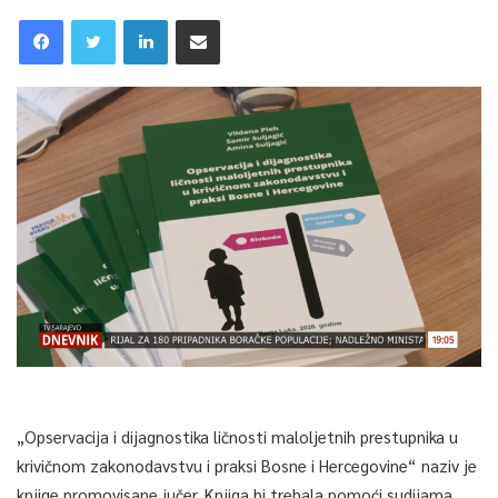
„Opservacija i dijagnostika ličnosti maloljetnih prestupnika u
krivičnom zakonodavstvu i praksi Bosne i Hercegovine“ naziv je
knjige promovisane jučer. Knjiga bi trebala pomoći sudijama,