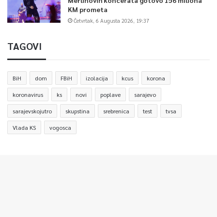
KM prometa
Četvrtak, 6 Augusta 2026, 19:37
0
TAGOVI
Article Rating
BiH
dom
FBiH
izolacija
kcus
korona
koronavirus
ks
novi
poplave
sarajevo
sarajevskojutro
skupstina
srebrenica
test
tvsa
Vlada KS
vogosca