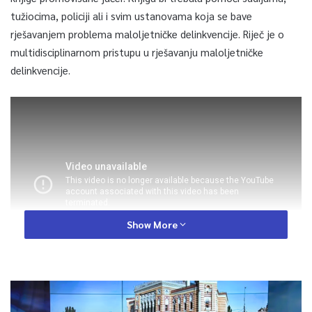
tužiocima, policiji ali i svim ustanovama koja se bave
rješavanjem problema maloljetničke delinkvencije. Riječ je o
multidisciplinarnom pristupu u rješavanju maloljetničke
delinkvencije.
Show More
Udaljavanje od represivnih mjera koje su primjenjivane u
krivičnom zakonodavstvu ranije te kombinacija socijalnog i