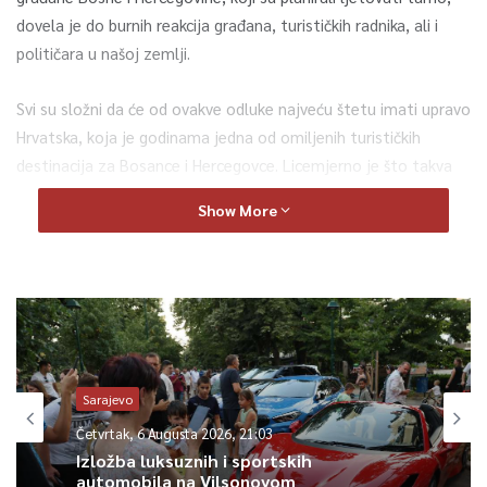
dovela je do burnih reakcija građana, turističkih radnika, ali i
političara u našoj zemlji.
Svi su složni da će od ovakve odluke najveću štetu imati upravo
Hrvatska, koja je godinama jedna od omiljenih turističkih
destinacija za Bosance i Hercegovce. Licemjerno je što takva
zabrana nije uvedena za zemlje koje imaju mnogo veći broj
Show More
zaraženih koronavirusom od BiH, neki su od komentara.
Najviše će biti oštećenhrvatski turizam, tvrde upućeni. Naime,
prošle godine je više od pola miliona Bosanaca i Hercegovaca
ljetovalo u Hrvatskoj.
Ukoliko odluka ostane na snazi, stvari će biti bitno drugačije.
Sarajevo
Sarajevo
Amer Martinović, TVSA
Četvrtak, 6 Augusta 2026, 21:03
Četvrtak, 6 Augusta 2026, 20:48