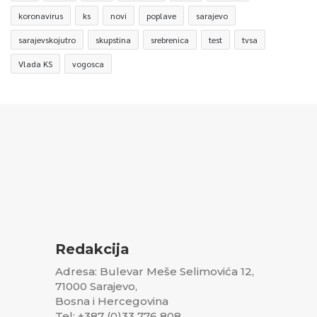
koronavirus
ks
novi
poplave
sarajevo
sarajevskojutro
skupstina
srebrenica
test
tvsa
Vlada KS
vogosca
Redakcija
Adresa: Bulevar Meše Selimovića 12,
71000 Sarajevo,
Bosna i Hercegovina
Tel: +387 (0)33 776 808