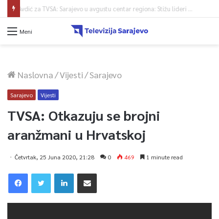
Avdić za TVSA: Sarajevo u avgustu centar regiona: Stižu lideri evropskih gradova
Meni
Naslovna
/
Vijesti
/
Sarajevo
Sarajevo
Vijesti
TVSA: Otkazuju se brojni
aranžmani u Hrvatskoj
Četvrtak, 25 Juna 2020, 21:28
0
469
1 minute read