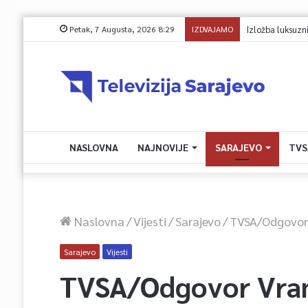
Petak, 7 Augusta, 2026 8:29
IZDVAJAMO
Avdić za TVSA: 
NASLOVNA
NAJNOVIJE
SARAJEVO
TVS
Naslovna
/
Vijesti
/
Sarajevo
/
TVSA/Odgovor 
Sarajevo
Vijesti
TVSA/Odgovor Vran