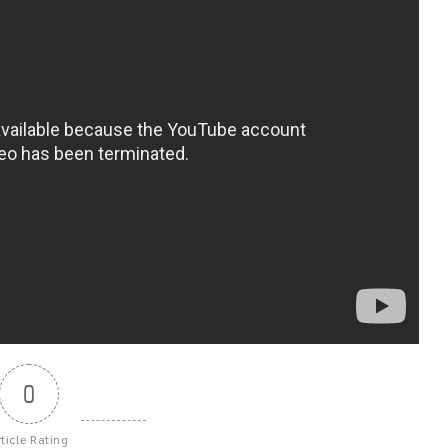
0
rticle Rating