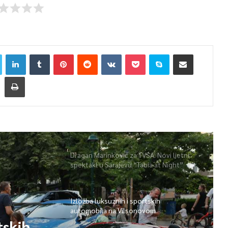
Dragan Marinković za TVSA: Novi ljetni
spektakl u Sarajevu “Tabia at Night”
Izložba luksuznih i sportskih
automobila na Vilsonovom