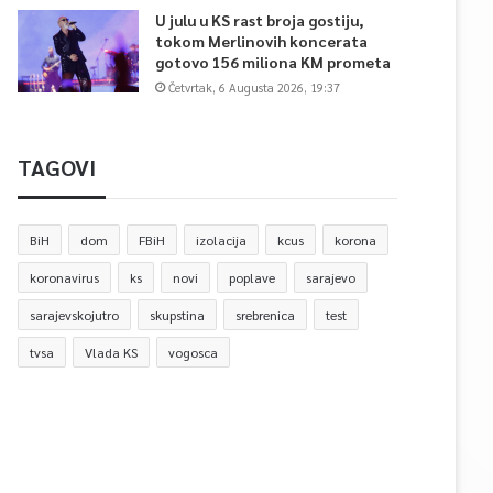
U julu u KS rast broja gostiju,
tokom Merlinovih koncerata
gotovo 156 miliona KM prometa
Četvrtak, 6 Augusta 2026, 19:37
TAGOVI
BiH
dom
FBiH
izolacija
kcus
korona
koronavirus
ks
novi
poplave
sarajevo
sarajevskojutro
skupstina
srebrenica
test
tvsa
Vlada KS
vogosca