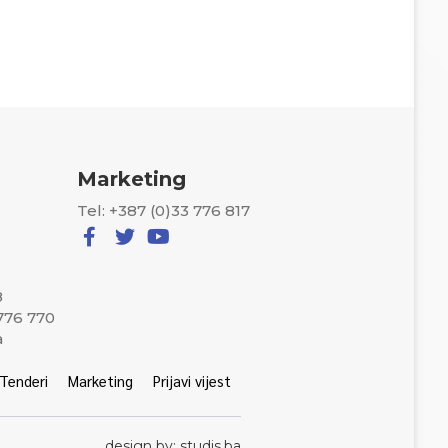
Marketing
Tel: +387 (0)33 776 817
8
 776 770
a
Tenderi
Marketing
Prijavi vijest
design by: studis.ba