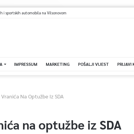
Sarajevo u avgustu centar regiona: Stižu lideri evropskih gradova
A
IMPRESSUM
MARKETING
POŠALJI VIJEST
PRIJAVI
Vranića Na Optužbe Iz SDA
ića na optužbe iz SDA