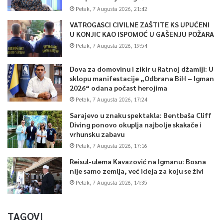
Petak, 7 Augusta 2026, 21:42
VATROGASCI CIVILNE ZAŠTITE KS UPUĆENI
U KONJIC KAO ISPOMOĆ U GAŠENJU POŽARA
Petak, 7 Augusta 2026, 19:54
Dova za domovinu i zikir u Ratnoj džamiji: U
sklopu manifestacije „Odbrana BiH – Igman
2026“ odana počast herojima
Petak, 7 Augusta 2026, 17:24
Sarajevo u znaku spektakla: Bentbaša Cliff
Diving ponovo okuplja najbolje skakače i
vrhunsku zabavu
Petak, 7 Augusta 2026, 17:16
Reisul-ulema Kavazović na Igmanu: Bosna
nije samo zemlja, već ideja za koju se živi
Petak, 7 Augusta 2026, 14:35
TAGOVI