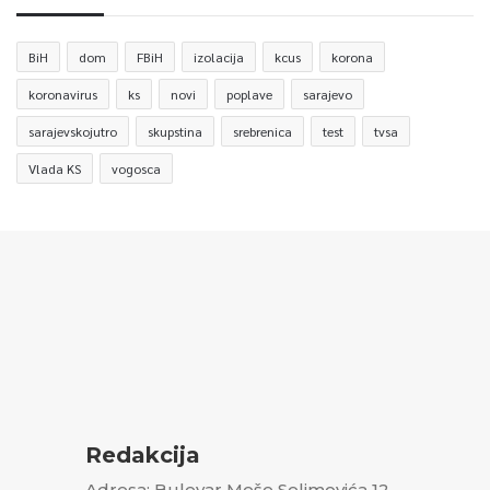
BiH
dom
FBiH
izolacija
kcus
korona
koronavirus
ks
novi
poplave
sarajevo
sarajevskojutro
skupstina
srebrenica
test
tvsa
Vlada KS
vogosca
Redakcija
Adresa: Bulevar Meše Selimovića 12,