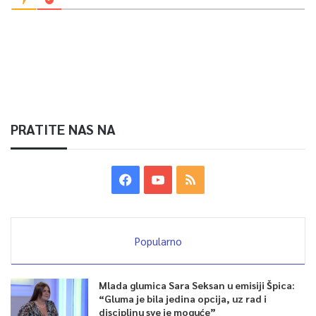
PRATITE NAS NA
Popularno
Mlada glumica Sara Seksan u emisiji Špica:
“Gluma je bila jedina opcija, uz rad i
disciplinu sve je moguće”