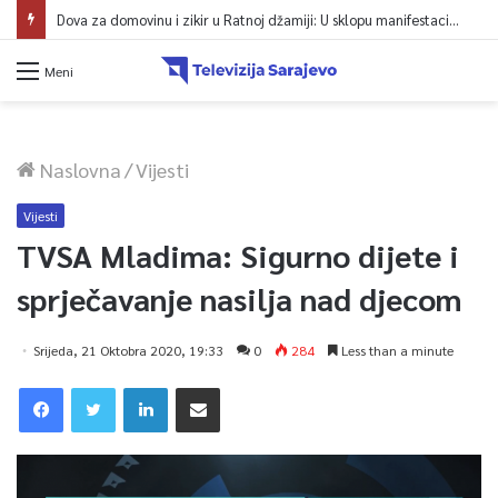
Dova za domovinu i zikir u Ratnoj džamiji: U sklopu manifestacije „Odbrana BiH – Igman 2026“ odana počast herojima
Meni
Naslovna
/
Vijesti
Vijesti
TVSA Mladima: Sigurno dijete i
sprječavanje nasilja nad djecom
Srijeda, 21 Oktobra 2020, 19:33
0
284
Less than a minute