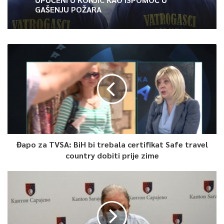
Dova za domovinu i zikir u Ratnoj
džamiji: U sklopu manifestacije
„Odbrana BiH – Igman 2026“ odana
počast herojima
VATROGASCI CIVILNE ZAŠTITE KS
UPUĆENI U KONJIC KAO ISPOMOĆ U
GAŠENJU POŽARA
Đapo za TVSA: BiH bi trebala certifikat Safe travel
country dobiti prije zime