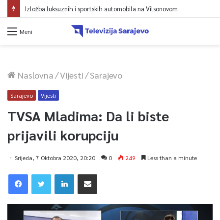
Avdić za TVSA: Sarajevo u avgustu centar regiona: Stižu lideri evropskih gradova
Meni
Naslovna
/
Vijesti
/
Sarajevo
Sarajevo
Vijesti
TVSA Mladima: Da li biste
prijavili korupciju
Srijeda, 7 Oktobra 2020, 20:20
0
249
Less than a minute