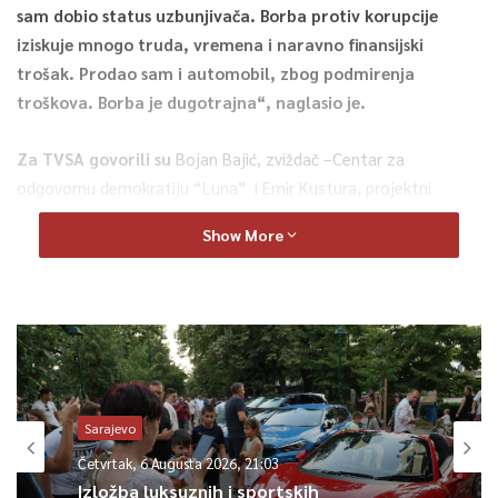
sam dobio status uzbunjivača. Borba protiv korupcije
iziskuje mnogo truda, vremena i naravno finansijski
trošak. Prodao sam i automobil, zbog podmirenja
troškova. Borba je dugotrajna“, naglasio je.
Za TVSA govorili su
Bojan Bajić, zviždač –Centar za
odgovornu demokratiju “Luna” i Emir Kustura, projektni
koordinator Centra civilnih inicijativa.
Show More
Pogledajte i anketu TVSA .
Pitali smo građane:
Da li biste prijavili korupciju?
Sarajevo
Četvrtak, 6 Augusta 2026, 21:03
Izložba luksuznih i sportskih