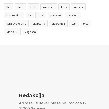
BiH
dom
FBiH
izolacija
kcus
korona
koronavirus
ks
novi
poplave
sarajevo
sarajevskojutro
skupstina
srebrenica
test
tvsa
Vlada KS
vogosca
Redakcija
Adresa: Bulevar Meše Selimovića 12,
71000 Sarajevo,