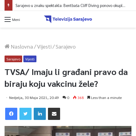
Reisul-ulema Kavazović na Igmanu: Bosna nije samo zemlja, već ideja za koju se živi
Meni
Naslovna
/
Vijesti
/
Sarajevo
Sarajevo
Vijesti
TVSA/ Imaju li građani pravo da
biraju koju vakcinu žele?
Nedjelja, 30 Maja 2021, 20:49
0
368
Less than a minute