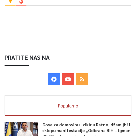
PRATITE NAS NA
Popularno
Dova za domovinu i zikir u Ratnoj džamiji: U
sklopu manifestacije „Odbrana BiH – Igman
2026“ odana počast herojima