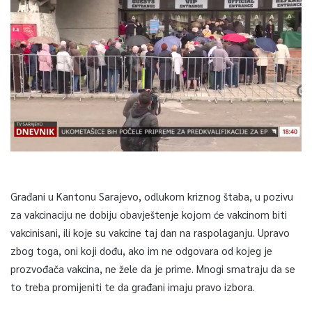
Građani u Kantonu Sarajevo, odlukom kriznog štaba, u pozivu
za vakcinaciju ne dobiju obavještenje kojom će vakcinom biti
vakcinisani, ili koje su vakcine taj dan na raspolaganju. Upravo
zbog toga, oni koji dođu, ako im ne odgovara od kojeg je
prozvođača vakcina, ne žele da je prime. Mnogi smatraju da se
to treba promijeniti te da građani imaju pravo izbora.