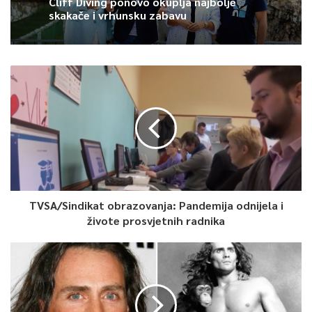
Cliff Diving ponovo okuplja najbolje
skakače i vrhunsku zabavu
TVSA/Sindikat obrazovanja: Pandemija odnijela i
živote prosvjetnih radnika