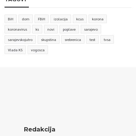
BiH
dom
FBiH
izolacija
kcus
korona
koronavirus
ks
novi
poplave
sarajevo
sarajevskojutro
skupstina
srebrenica
test
tvsa
Vlada KS
vogosca
Redakcija