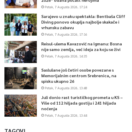
Petak, 7 Augusta 2026, 17:24
Sarajevo u znaku spektakla: Bentbaša Cliff
Diving ponovo okuplja najbolje skakače i
vrhunsku zabavu
Petak, 7 Augusta 2026, 17:16
Reisul-ulema Kavazović na Igmanu: Bosna
nije samo zemlja, već ideja za koju se živi
Petak, 7 Augusta 2026, 14:35
Saslušane još četiri osobe povezane s
Memorijalnim centrom Srebrenica, na
spisku ukupno 26
Petak, 7 Augusta 2026, 13:48
Juli donio rast turističkog prometa u KS –
Više od 112 hiljada gostiju i 241 hiljada
noćenja
Petak, 7 Augusta 2026, 13:44
TAGOVI