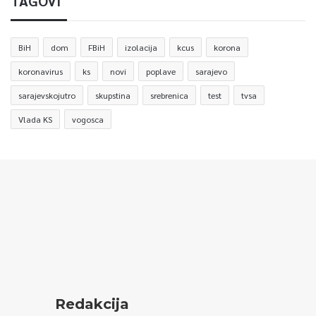
TAGOVI
BiH
dom
FBiH
izolacija
kcus
korona
koronavirus
ks
novi
poplave
sarajevo
sarajevskojutro
skupstina
srebrenica
test
tvsa
Vlada KS
vogosca
Redakcija