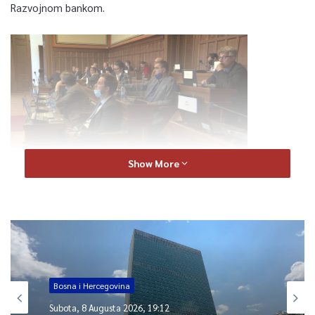
Razvojnom bankom.
Show More
Najviše novca od kreditnog zaduženja trebalo bi da bude
utrošeno u obnovu zgrade kod Vječne vatre u kojoj će biti
sjedište administracije Grada Sarajeva. Konačno će Grad i
Gradska uprava dobiti trajni smještaj.
Nakon smrti Mire Jurić, za zamjenika predsjedavajućeg
Bosna i Hercegovina
Gradskog vijeća izabran je Miro Lazović. Kandidati su bili i Sead
Subota, 8 Augusta 2026, 19:12
Srna te Denis Stojnić.