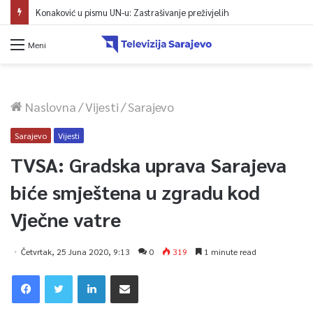
Konaković u pismu UN-u: Zastrašivanje preživjelih
Meni
Naslovna
/
Vijesti
/
Sarajevo
Sarajevo
Vijesti
TVSA: Gradska uprava Sarajeva
biće smještena u zgradu kod
Vječne vatre
Četvrtak, 25 Juna 2020, 9:13
0
319
1 minute read