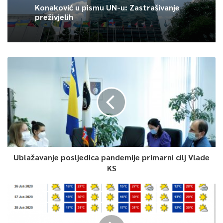
Konaković u pismu UN-u: Zastrašivanje
preživjelih
Dženita Bravić, TVSA
Pogledajte šta se dešavalo na sjednici gradskog vijeća Sarajava
0
Article Rating
Ublažavanje posljedica pandemije primarni cilj Vlade
KS