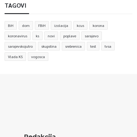
TAGOVI
BiH
dom
FBiH
izolacija
kcus
korona
koronavirus
ks
novi
poplave
sarajevo
sarajevskojutro
skupstina
srebrenica
test
tvsa
Vlada KS
vogosca
Redakcija