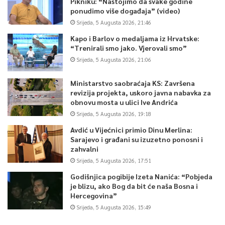
Pikniku: “Nastojimo da svake godine
ponudimo više događaja” (video)
Srijeda, 5 Augusta 2026, 21:46
Kapo i Barlov o medaljama iz Hrvatske:
“Trenirali smo jako. Vjerovali smo”
Srijeda, 5 Augusta 2026, 21:06
Ministarstvo saobraćaja KS: Završena
revizija projekta, uskoro javna nabavka za
obnovu mosta u ulici Ive Andrića
Srijeda, 5 Augusta 2026, 19:18
Avdić u Vijećnici primio Dinu Merlina:
Sarajevo i građani su izuzetno ponosni i
zahvalni
Srijeda, 5 Augusta 2026, 17:51
Godišnjica pogibije Izeta Nanića: “Pobjeda
je blizu, ako Bog da bit će naša Bosna i
Hercegovina”
Srijeda, 5 Augusta 2026, 15:49