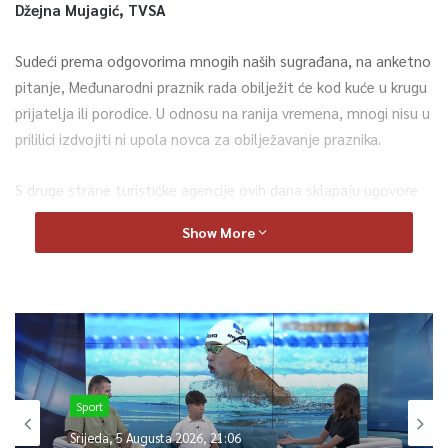
Džejna Mujagić, TVSA
Sudeći prema odgovorima mnogih naših sugrađana, na anketno
pitanje, Međunarodni praznik rada obilježit će kod kuće u krugu
prijatelja ili porodice. U odnosu na ranija vremena, mnogi nisu u
prililici izdvojiti ni upola novca za obilježavanje praznika.
S druge strane turističke agencije ovih dana sklapaju ugovore
za turističke aranžmane. Svi aranžmani su popunjeni
ZA
Show More
PRAZNIKE ALI I ZA SEZONU,
ističu iz jedne od privatnih
turističkih agencija, od destinaca to je,
uglavnom Hrvatska, Crna gora, Turska.
0
Sport
Article Rating
Srijeda, 5 Augusta 2026, 21:06