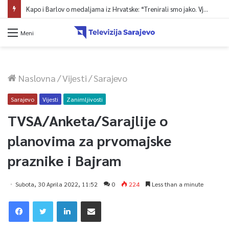
Kapo i Barlov o medaljama iz Hrvatske: “Trenirali smo jako. Vjerovali smo”
Meni
Naslovna
/
Vijesti
/
Sarajevo
Sarajevo
Vijesti
Zanimljivosti
TVSA/Anketa/Sarajlije o
planovima za prvomajske
praznike i Bajram
Subota, 30 Aprila 2022, 11:52
0
224
Less than a minute