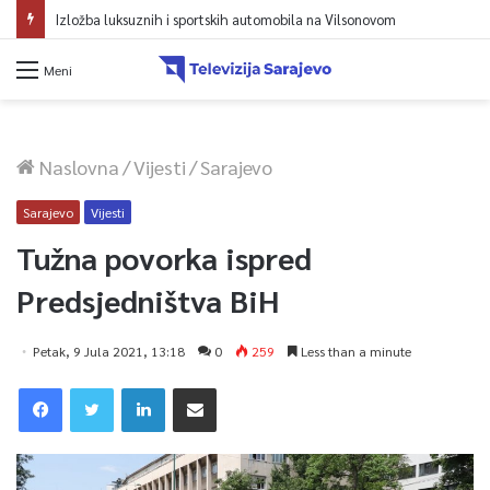
Avdić za TVSA: Sarajevo u avgustu centar regiona: Stižu lideri evropskih gradova
Meni
Naslovna
/
Vijesti
/
Sarajevo
Sarajevo
Vijesti
Tužna povorka ispred
Predsjedništva BiH
Petak, 9 Jula 2021, 13:18
0
259
Less than a minute