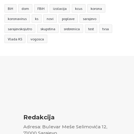
BiH
dom
FBiH
izolacija
kcus
korona
koronavirus
ks
novi
poplave
sarajevo
sarajevskojutro
skupstina
srebrenica
test
tvsa
Vlada KS
vogosca
Redakcija
Adresa: Bulevar Meše Selimovića 12,
71000 Sarajevo,