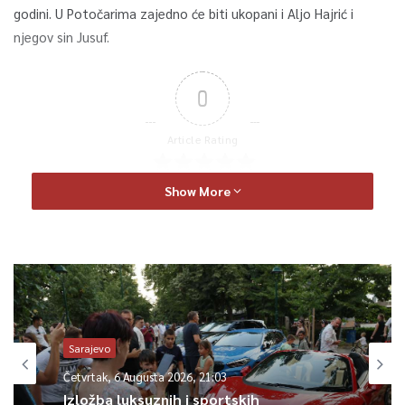
godini. U Potočarima zajedno će biti ukopani i Aljo Hajrić i
njegov sin Jusuf.
0
Article Rating
Show More
Sarajevo
Četvrtak, 6 Augusta 2026, 21:03
Izložba luksuznih i sportskih