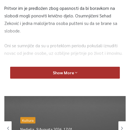
Pritvor im je predložen zbog opasnosti da bi boravkom na
slobodi mogli ponoviti krivično djelo. Osumnjičeni Sehad
Zeković i jedna maloljetna osoba pušteni su da se brane sa
slobode.
Oni se sumnjiče da su u proteklom periodu pokušali iznuditi
novac od jedne osobe, uz ozbiljne prijetnje po život i imovinu.
Od oštećenog su zahtijevali da im preda 150.000 KM ili da
Show More
prepiše vlasništvo nad svojom nekretninom, navodi se u
saopćenju iz Tužilaštva KS.
0
Article Rating
Kultura
Nedjelja, 9 Augusta 2026, 17:01