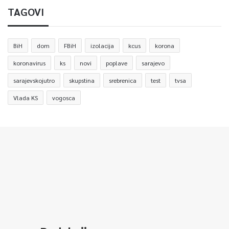
TAGOVI
BiH
dom
FBiH
izolacija
kcus
korona
koronavirus
ks
novi
poplave
sarajevo
sarajevskojutro
skupstina
srebrenica
test
tvsa
Vlada KS
vogosca