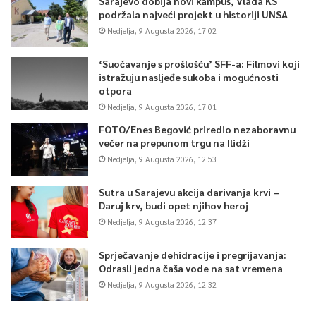
Sarajevo dobija novi kampus, Vlada KS
podržala najveći projekt u historiji UNSA
Nedjelja, 9 Augusta 2026, 17:02
‘Suočavanje s prošlošću’ SFF-a: Filmovi koji
istražuju nasljeđe sukoba i mogućnosti
otpora
Nedjelja, 9 Augusta 2026, 17:01
FOTO/Enes Begović priredio nezaboravnu
večer na prepunom trgu na Ilidži
Nedjelja, 9 Augusta 2026, 12:53
Sutra u Sarajevu akcija darivanja krvi –
Daruj krv, budi opet njihov heroj
Nedjelja, 9 Augusta 2026, 12:37
Sprječavanje dehidracije i pregrijavanja:
Odrasli jedna čaša vode na sat vremena
Nedjelja, 9 Augusta 2026, 12:32