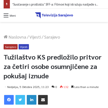
‘Suočavanje s prošlošću’ SFF-a: Filmovi koji istražuju nasljeđe sukoba i mogućnosti otpora
Meni
Naslovna
/
Vijesti
/
Sarajevo
Sarajevo
Vijesti
Tužilaštvo KS predložilo pritvor
za četiri osobe osumnjičene za
pokušaj iznude
Nedjelja, 5 Oktobra 2025, 11:23
0
132
Less than a minute