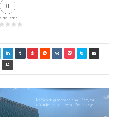
0
rticle Rating
Na Samitu gradonačelnika u Sarajevu
očekuje se potpisivanje Deklaracije