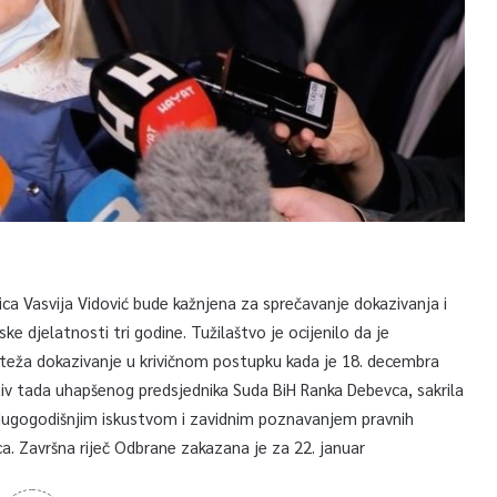
ica Vasvija Vidović bude kažnjena za sprečavanje dokazivanja i
e djelatnosti tri godine. Tužilaštvo je ocijenilo da je
teža dokazivanje u krivičnom postupku kada je 18. decembra
otiv tada uhapšenog predsjednika Suda BiH Ranka Debevca, sakrila
a dugogodišnjim iskustvom i zavidnim poznavanjem pravnih
a. Završna riječ Odbrane zakazana je za 22. januar