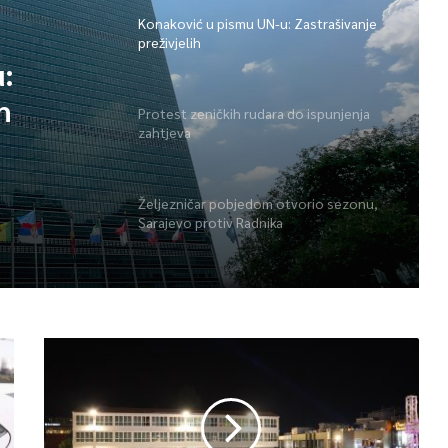
Konaković u pismu UN-u: Zastrašivanje
preživjelih
:
h
Protest zeničkih rudara do ispunjenja
zahtjeva
Željezničar pobjedom otvorio sezonu,
Sarajevo protiv Radnika