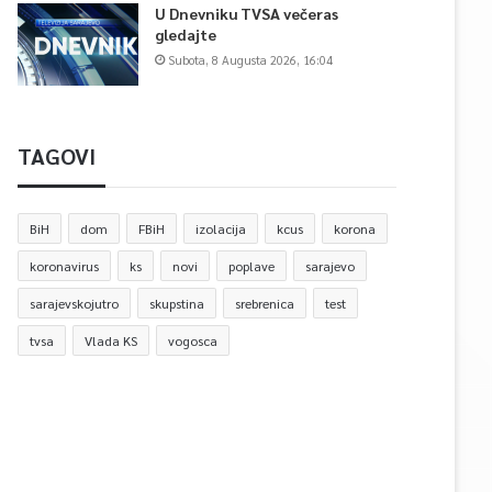
U Dnevniku TVSA večeras
gledajte
Subota, 8 Augusta 2026, 16:04
TAGOVI
BiH
dom
FBiH
izolacija
kcus
korona
koronavirus
ks
novi
poplave
sarajevo
sarajevskojutro
skupstina
srebrenica
test
tvsa
Vlada KS
vogosca