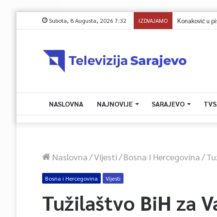
Subota, 8 Augusta, 2026 7:32
IZDVAJAMO
Protest zenički
NASLOVNA
NAJNOVIJE
SARAJEVO
TVS
Naslovna
/
Vijesti
/
Bosna I Hercegovina
/
Tu
Bosna i Hercegovina
Vijesti
Tužilaštvo BiH za Va