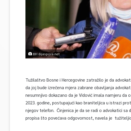
BH dijaspora.net
Tužilaštvo Bosne i Hercegovine zatražilo je da advokat
da joj bude izrečena mjera zabrane obavljanja advokatsk
nesumnjivo dokazano da je Vidović imala namjeru da o
2023. godine, postupajući kao braniteljica u istrazi pr
njegov telefon. Činjenica je da se radi o advokatici s
propisa što povećava odgovornost, navela je tužiteljic