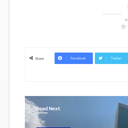
A
Facebook
Twitter
Share
Read Next