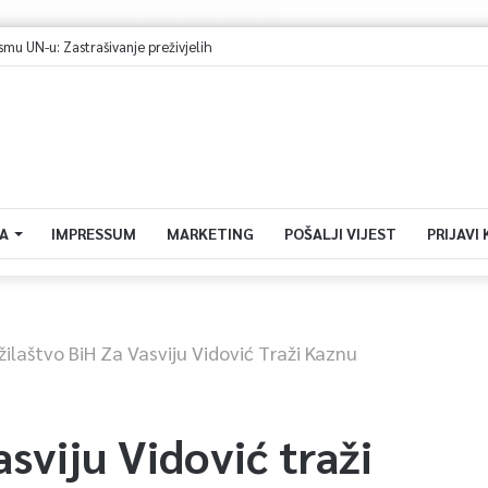
h rudara do ispunjenja zahtjeva
A
IMPRESSUM
MARKETING
POŠALJI VIJEST
PRIJAVI
žilaštvo BiH Za Vasviju Vidović Traži Kaznu
sviju Vidović traži