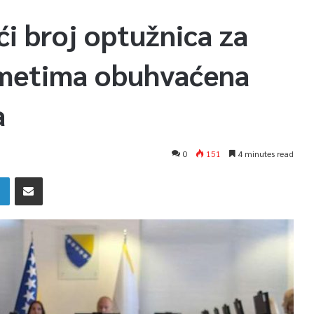
ći broj optužnica za
dmetima obuhvaćena
a
0
151
4 minutes read