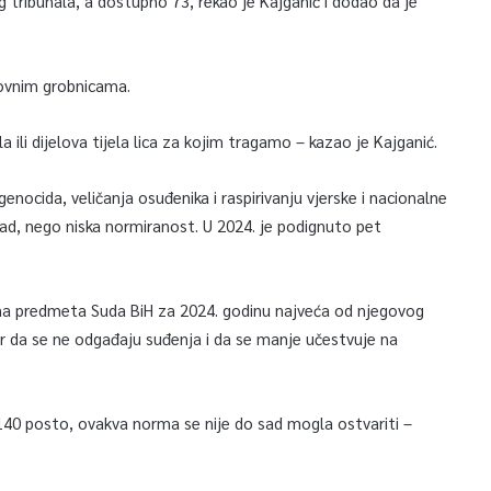
tribunala, a dostupno 73, rekao je Kajganić i dodao da je
.
sovnim grobnicama.
ili dijelova tijela lica za kojim tragamo – kazao je Kajganić.
enocida, veličanja osuđenika i raspirivanju vjerske i nacionalne
erad, nego niska normiranost. U 2024. je podignuto pet
rma predmeta Suda BiH za 2024. godinu najveća od njegovog
or da se ne odgađaju suđenja i da se manje učestvuje na
 140 posto, ovakva norma se nije do sad mogla ostvariti –