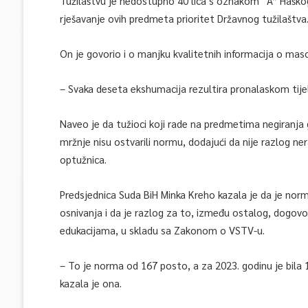
Tužilaštvu je nedostupno 40 lica s oznakom “A” Haškog 
rješavanje ovih predmeta prioritet Državnog tužilaštva
On je govorio i o manjku kvalitetnih informacija o ma
– Svaka deseta ekshumacija rezultira pronalaskom tijela 
Naveo je da tužioci koji rade na predmetima negiranja g
mržnje nisu ostvarili normu, dodajući da nije razlog n
optužnica.
Predsjednica Suda BiH Minka Kreho kazala je da je no
osnivanja i da je razlog za to, između ostalog, dogov
edukacijama, u skladu sa Zakonom o VSTV-u.
– To je norma od 167 posto, a za 2023. godinu je bila
kazala je ona.