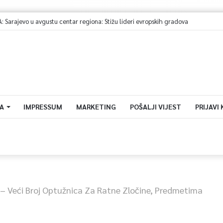
Objavljen javni poziv organizacijama civilnog društva 2026
A
IMPRESSUM
MARKETING
POŠALJI VIJEST
PRIJAVI
 – Veći Broj Optužnica Za Ratne Zločine, Predmetima