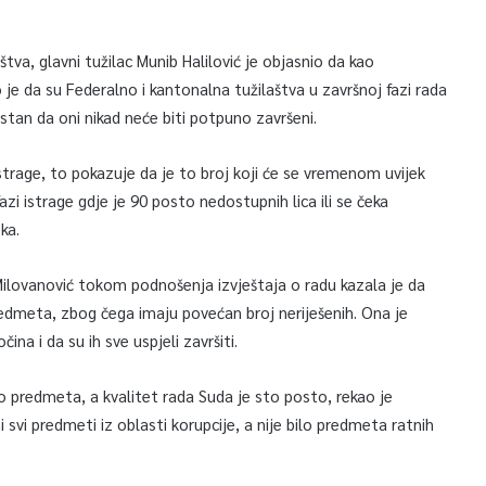
tva, glavni tužilac Munib Halilović je objasnio da kao
je da su Federalno i kantonalna tužilaštva u završnoj fazi rada
stan da oni nikad neće biti potpuno završeni.
 istrage, to pokazuje da je to broj koji će se vremenom uvijek
zi istrage gdje je 90 posto nedostupnih lica ili se čeka
ka.
ilovanović tokom podnošenja izvještaja o radu kazala je da
predmeta, zbog čega imaju povećan broj neriješenih. Ona je
ina i da su ih sve uspjeli završiti.
sto predmeta, a kvalitet rada Suda je sto posto, rekao je
 svi predmeti iz oblasti korupcije, a nije bilo predmeta ratnih