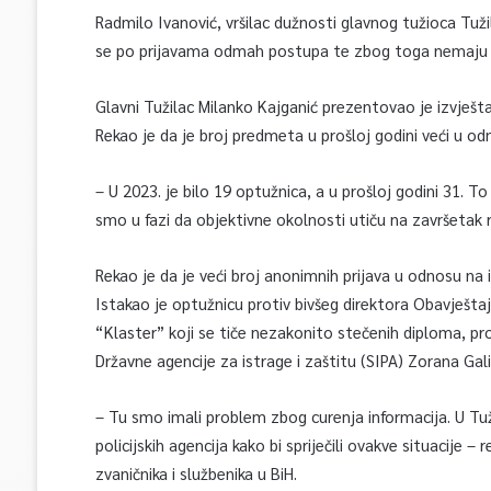
Radmilo Ivanović, vršilac dužnosti glavnog tužioca Tuži
se po prijavama odmah postupa te zbog toga nemaju n
Glavni Tužilac Milanko Kajganić prezentovao je izvješt
Rekao je da je broj predmeta u prošloj godini veći u od
– U 2023. je bilo 19 optužnica, a u prošloj godini 31. To
smo u fazi da objektivne okolnosti utiču na završetak 
Rekao je da je veći broj anonimnih prijava u odnosu na i
Istakao je optužnicu protiv bivšeg direktora Obavješ
“Klaster” koji se tiče nezakonito stečenih diploma, pr
Državne agencije za istrage i zaštitu (SIPA) Zorana Gali
– Tu smo imali problem zbog curenja informacija. U T
policijskih agencija kako bi spriječili ovakve situacije 
zvaničnika i službenika u BiH.