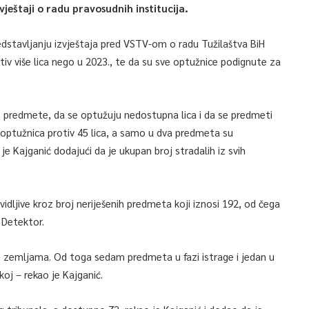
vještaji o radu pravosudnih institucija.
predstavljanju izvještaja pred VSTV-om o radu Tužilaštva BiH
tiv više lica nego u 2023., te da su sve optužnice podignute za
amo predmete, da se optužuju nedostupna lica i da se predmeti
 optužnica protiv 45 lica, a samo u dva predmeta su
je Kajganić dodajući da je ukupan broj stradalih iz svih
idljive kroz broj neriješenih predmeta koji iznosi 192, od čega
 Detektor.
 zemljama. Od toga sedam predmeta u fazi istrage i jedan u
koj – rekao je Kajganić.