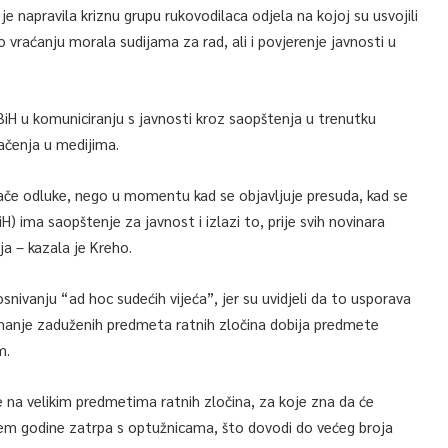
e napravila kriznu grupu rukovodilaca odjela na kojoj su usvojili
o vraćanju morala sudijama za rad, ali i povjerenje javnosti u
BiH u komuniciranju s javnosti kroz saopštenja u trenutku
mačenja u medijima.
e odluke, nego u momentu kad se objavljuje presuda, kad se
) ima saopštenje za javnost i izlazi to, prije svih novinara
ja – kazala je Kreho.
snivanju “ad hoc sudećih vijeća”, jer su uvidjeli da to usporava
ajmanje zaduženih predmeta ratnih zločina dobija predmete
m.
de na velikim predmetima ratnih zločina, za koje zna da će
ajem godine zatrpa s optužnicama, što dovodi do većeg broja