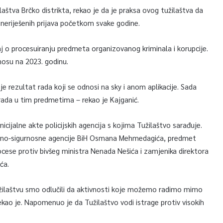
laštva Brčko distrikta, rekao je da je praksa ovog tužilaštva da
eriješenih prijava početkom svake godine.
aj o procesuiranju predmeta organizovanog kriminala i korupcije.
nosu na 2023. godinu.
 je rezultat rada koji se odnosi na sky i anom aplikacije. Sada
rada u tim predmetima – rekao je Kajganić.
nicijalne akte policijskih agencija s kojima Tužilaštvo sarađuje.
tajno-sigurnosne agencije BiH Osmana Mehmedagića, predmet
ocese protiv bivšeg ministra Nenada Nešića i zamjenika direktora
ća.
užilaštvu smo odlučili da aktivnosti koje možemo radimo mimo
– rekao je. Napomenuo je da Tužilaštvo vodi istrage protiv visokih