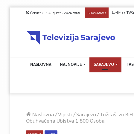
Četvrtak, 6 Augusta, 2026 9:05
IZDVAJAMO
Općina Centar: 
NASLOVNA
NAJNOVIJE
SARAJEVO
TVS
Naslovna
/
Vijesti
/
Sarajevo
/
Tužilaštvo BiH
Obuhvaćena Ubistva 1.800 Osoba
Sarajevo
Vijesti