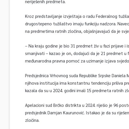
neriješenih predmeta.
Kroz predstavljanje izvještaja o radu Federalnog tužilaš
drugostepeno tužilaštvo imaju funkciju nadzora. Naveo 
na predmetima ratnih zločina, objašnjavajući da je svje
– Na kraju godine je bio 31 predmet živ u fazi prijave i
smanjivati – kazao je on, dodajući da je 21 predmet u fa
međunarodna pravna pomoć za uzimanje izjava svjedo
Predsjednica Vrhovnog suda Republike Srpske Daniela M
njihova institucija ima konstantnu tendenciju priliva 
kazala da su u 2024. godini imali 15 predmeta ratnih zloč
Apelacioni sud Brčko distrikta u 2024. riješio je 96 po
predsjednik Damjan Kaurunović. Istakao je da su riješeni
zločina.