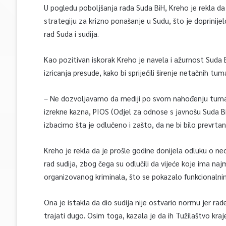
U pogledu poboljšanja rada Suda BiH, Kreho je rekla da j
strategiju za krizno ponašanje u Sudu, što je doprinijel
rad Suda i sudija.
Kao pozitivan iskorak Kreho je navela i ažurnost Suda 
izricanja presude, kako bi spriječili širenje netačnih tu
– Ne dozvoljavamo da mediji po svom nahođenju tumač
izrekne kazna, PIOS (Odjel za odnose s javnošu Suda BiH
izbacimo šta je odlučeno i zašto, da ne bi bilo prevrtan
Kreho je rekla da je prošle godine donijela odluku o neo
rad sudija, zbog čega su odlučili da vijeće koje ima n
organizovanog kriminala, što se pokazalo funkcionalni
Ona je istakla da dio sudija nije ostvario normu jer ra
trajati dugo. Osim toga, kazala je da ih Tužilaštvo kr