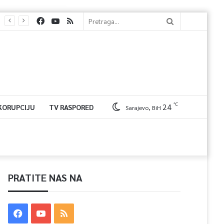
℃
24
 KORUPCIJU
TV RASPORED
Sarajevo, BiH
PRATITE NAS NA