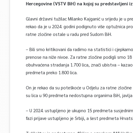
Hercegovine (VSTV BiH) na kojoj su predstavljeni iz
Glavni državni tužilac Milanko Kajganić u srijedu je u 
rekao da je u 2024. godini podignuto više optužnica pro
ratne zločine ostale u radu pred Sudom BiH.
– Bili smo kritikovani da radimo na statistici i cjepk
prenose na niže nivoe. Za ratne zločine podigli smo 18
obuhvaćena stradanja 1.700 lica, znači ubistva – kazao 
predmeta preko 1.800 lica.
On je rekao da su poteškoće u Odjelu za ratne zločine v
su lica u 90 predmeta nedostupna organima BiH, javlja
– U 2024. ustupljeno je ukupno 15 predmeta susjednim
fazi prijave ustupljeno je Srbiji, a šest predmeta Hrvats