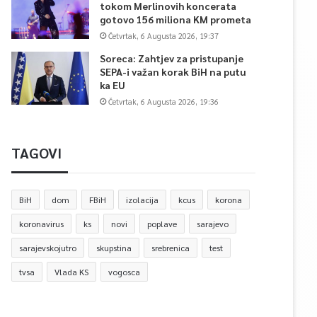
tokom Merlinovih koncerata
gotovo 156 miliona KM prometa
Četvrtak, 6 Augusta 2026, 19:37
Soreca: Zahtjev za pristupanje
SEPA-i važan korak BiH na putu
ka EU
Četvrtak, 6 Augusta 2026, 19:36
TAGOVI
BiH
dom
FBiH
izolacija
kcus
korona
koronavirus
ks
novi
poplave
sarajevo
sarajevskojutro
skupstina
srebrenica
test
tvsa
Vlada KS
vogosca