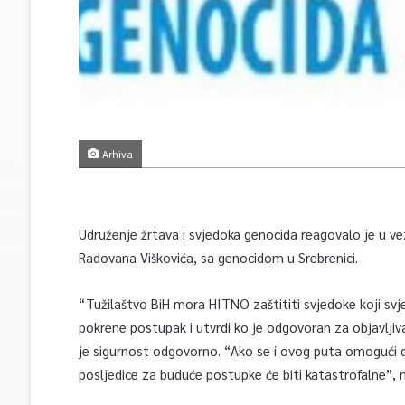
Arhiva
Udruženje žrtava i svjedoka genocida reagovalo je u v
Radovana Viškovića, sa genocidom u Srebrenici.
“Tužilaštvo BiH mora HITNO zaštititi svjedoke koji sv
pokrene postupak i utvrdi ko je odgovoran za objavljiv
je sigurnost odgovorno. “Ako se i ovog puta omogući d
posljedice za buduće postupke će biti katastrofalne”, 