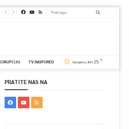
℃
25
 KORUPCIJU
TV RASPORED
Sarajevo, BiH
PRATITE NAS NA