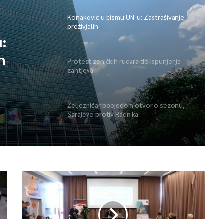
Konaković u pismu UN-u: Zastrašivanje
preživjelih
:
h
Protest zeničkih rudara do ispunjenja
zahtjeva
Željezničar pobjedom otvorio sezonu,
Sarajevo protiv Radnika