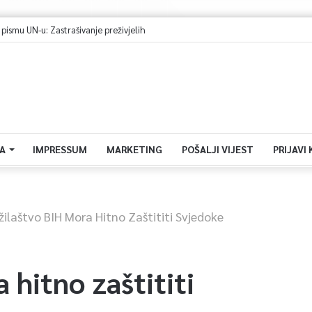
smu UN-u: Zastrašivanje preživjelih
A
IMPRESSUM
MARKETING
POŠALJI VIJEST
PRIJAVI
žilaštvo BIH Mora Hitno Zaštititi Svjedoke
 hitno zaštititi