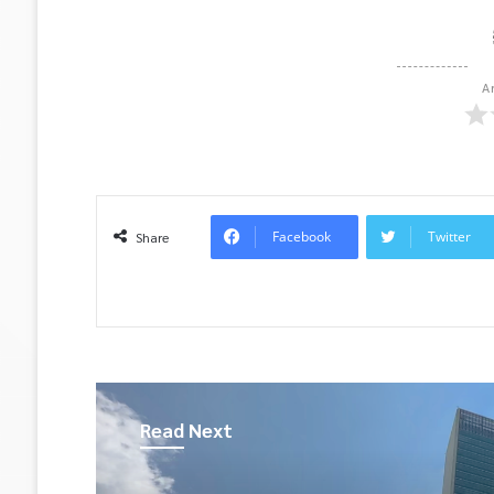
A
Facebook
Twitter
Share
Read Next