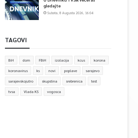
gledajte
Subota, 8 Augusta 2026, 16:04
TAGOVI
BiH
dom
FBiH
izolacija
kcus
korona
koronavirus
ks
novi
poplave
sarajevo
sarajevskojutro
skupstina
srebrenica
test
tvsa
Vlada KS
vogosca