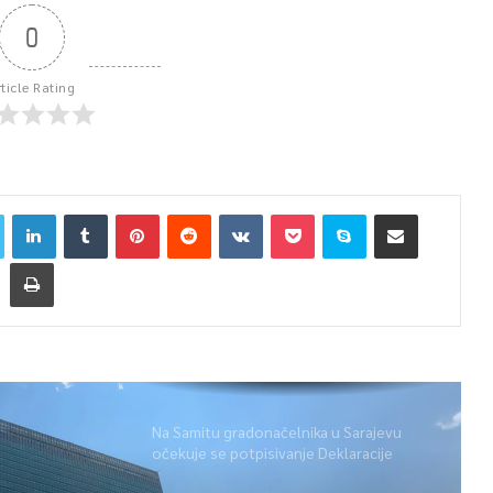
0
rticle Rating
Na Samitu gradonačelnika u Sarajevu
očekuje se potpisivanje Deklaracije