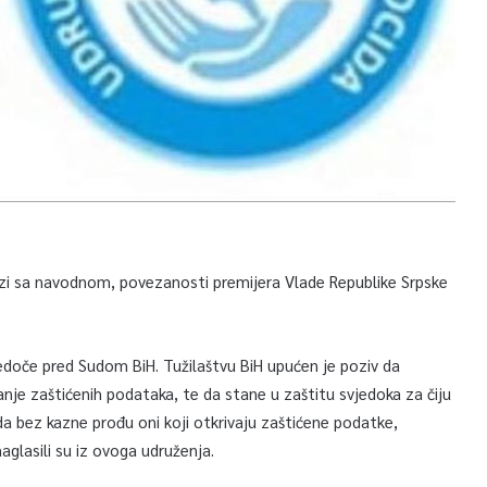
ezi sa navodnom, povezanosti premijera Vlade Republike Srpske
jedoče pred Sudom BiH. Tužilaštvu BiH upućen je poziv da
anje zaštićenih podataka, te da stane u zaštitu svjedoka za čiju
a bez kazne prođu oni koji otkrivaju zaštićene podatke,
naglasili su iz ovoga udruženja.