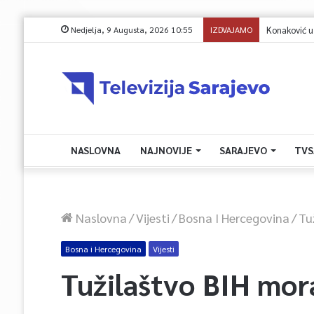
Nedjelja, 9 Augusta, 2026 10:55
IZDVAJAMO
Konaković u pi
NASLOVNA
NAJNOVIJE
SARAJEVO
TVS
Naslovna
/
Vijesti
/
Bosna I Hercegovina
/
Tu
Bosna i Hercegovina
Vijesti
Tužilaštvo BIH mora