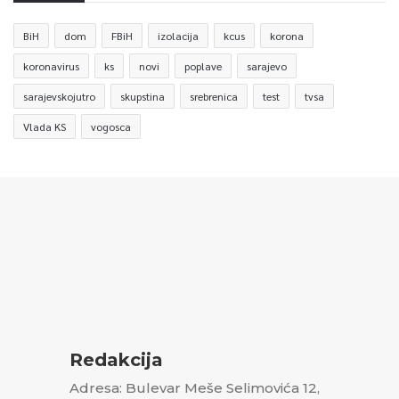
BiH
dom
FBiH
izolacija
kcus
korona
koronavirus
ks
novi
poplave
sarajevo
sarajevskojutro
skupstina
srebrenica
test
tvsa
Vlada KS
vogosca
Redakcija
Adresa: Bulevar Meše Selimovića 12,