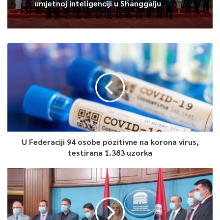
umjetnoj inteligenciji u Shanggaiju
tehnologiju satkao unutar minijaturnog satelita dimenzija
5x5x5 centimetara.
0
Article Rating
U Federaciji 94 osobe pozitivne na korona virus,
testirana 1.383 uzorka