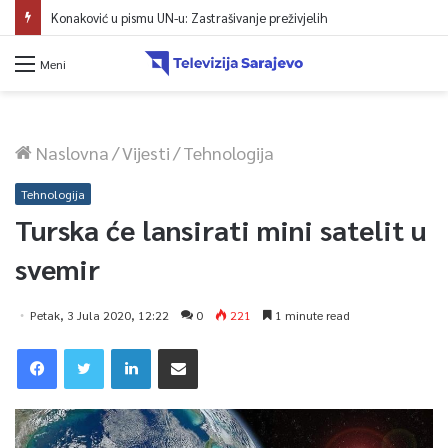
Konaković u pismu UN-u: Zastrašivanje preživjelih
Meni
Naslovna
/
Vijesti
/
Tehnologija
Tehnologija
Turska će lansirati mini satelit u
svemir
Petak, 3 Jula 2020, 12:22
0
221
1 minute read