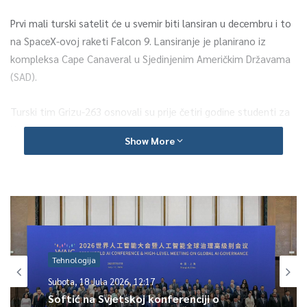
Prvi mali turski satelit će u svemir biti lansiran u decembru i to
na SpaceX-ovoj raketi Falcon 9. Lansiranje je planirano iz
kompleksa Cape Canaveral u Sjedinjenim Američkim Državama
(SAD).
Turski tim Grizu-263 osnovali su prije četiri godine studenti za
Univerziteta “Bulent Ecevit“ u Zonguldaku, a cilj stručnog tima
Show More
je razvoj satelitskih i svemirskih tehnologija.
“Ovo su veoma uzbudljivi uspjesi za nas. Ovo je putovanje iz
Zonguldaka u svemir“, kazao je Dursun koji predvodi tim koji je
nazvan Grizu-262A u znak odavanja počasti za 263 rudara koji
su poginuli u rudarskoj nesreći koja se u Kozluu dogovila 1992.
godine.
Tehnologija
Subota, 18 Jula 2026, 12:17
Naglasivši da su turski mladi naučnici samostalno proizveli
Softić na Svjetskoj konferenciji o
satelit, Dursun je kazao da je tim koristio inovacije i svu