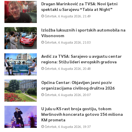
Dragan Marinković za TVSA: Novi ljetni
0
spektakl u Sarajevu “Tabia at Night”
Četvrtak, 6 Augusta 2026, 21:49
Article Rating
Izložba luksuznih i sportskih automobila na
Vilsonovom
Četvrtak, 6 Augusta 2026, 21:03
Avdić za TVSA: Sarajevo u avgustu centar
regiona: Stižu lideri evropskih gradova
Četvrtak, 6 Augusta 2026, 20:48
Općina Centar: Objavljen javni poziv
organizacijama civilnog društva 2026
Četvrtak, 6 Augusta 2026, 20:07
U julu u KS rast broja gostiju, tokom
Merlinovih koncerata gotovo 156 miliona
KM prometa
Četvrtak, 6 Augusta 2026, 19:37