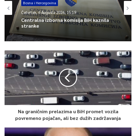
saradnje u oblasti namjenske industrije, ali i kapacitetima i
Bosna i Hercegovina
mogućnostima s kojima naša zemlja raspolaže u ovoj oblasti.
Četvrtak, 6 Augusta 2026, 15:19
Centralna izborna komisija BiH kaznila
stranke
Turković je predstavila prednosti bh. tržišta, navodeći da u
Bosni i Hercegovini posluje više od 100 kompanija koje imaju
Halal certifikat. Obzirom da je Halal certifikat iz Bosne i
Hercegovine akreditovan u Maleziji krajem 2021. godine, ova
činjenica otvara mogućnosti za veću saradnju u trgovini.
Na sastanku je razgovarano i o oblastima za investiranje u
Bosni i Hercegovini, a Turković je istakla da su poslovni forumi,
poput Sarajevo Biznis Foruma na kojem redovno učestvuju
privrednici iz Malezije, prilika da se razmotre mogućnosti za
saradnju i investiranje. Malezijski ministar Saifuddin Abdullah je
Na graničnim prelazima u BiH promet vozila
povremeno pojačan, ali bez dužih zadržavanja
istakao da postoji dosta prostora za saradnju u oblastima
trgovine, investicija, odbrane, digitalne ekonomije, visokog
obrazovanja, kulturne diplomatije, sportske diplomatije i