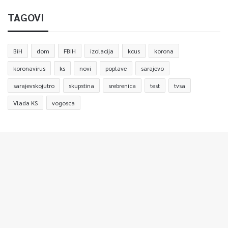
TAGOVI
BiH
dom
FBiH
izolacija
kcus
korona
koronavirus
ks
novi
poplave
sarajevo
sarajevskojutro
skupstina
srebrenica
test
tvsa
Vlada KS
vogosca