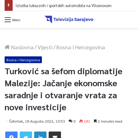
Izložba luksuznih i sportskih automobila na Vilsonovom
Meni
Naslovna
/
Vijesti
/
Bosna I Hercegovina
Bosna i Hercegovina
Turković sa šefom diplomatije
Malezije: Jačanje ekonomske
saradnje i otvaranje vrata za
nove investicije
Četvrtak, 18 Augusta 2022, 10:53
0
181
2 minutes read