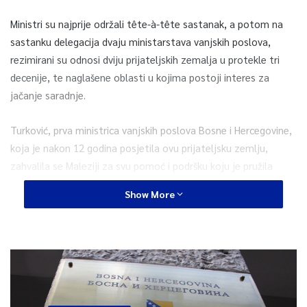
Ministri su najprije održali tête-à-tête sastanak, a potom na
sastanku delegacija dvaju ministarstava vanjskih poslova,
rezimirani su odnosi dviju prijateljskih zemalja u protekle tri
decenije, te naglašene oblasti u kojima postoji interes za
jačanje saradnje.
Turković, prva ministrica vanjskih poslova Bosne i Hercegovine,
koja je nakon 12 godina posjetila ovu prijateljsku zemlju,
zahvalila se Maleziji za svu pomoć i podršku koju je pružila
našoj zemlji od 1992. godine, ističući da se početkom
Show More
decembra navršava 30 godina od uspostave diplomatskih
odnosa dviju zemlja, saopćeno je iz MVP-a BiH.
Jačanje ekonomske saradnje i otvaranje vrata za nove
investicije su teme koje su bile u fokusu razgovora državnih
ministara. Posebna pažnja je posvećena mogućnostima