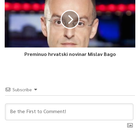
turizma.
Ministri su razgovarali i o regionalnim i međunarodnim
pitanjima, a Turković je sagovornika upoznala sa trenutnom
situacijom u Bosni i Hercegovini.
Preminuo hrvatski novinar Mislav Bago
Nakon sastanka je upriličena svečana razmjena nota kojom je
potvrđen obostrani interes za uspostavljanje bilateralnog
mehanizma konsultacija između dvaju MVP-a i uspostava
programa izgradnje kapaciteta za diplomate između dvaju
MVP-a, u okviru Malezijskog programa tehničke saradnje
Subscribe
(MTCP).
U okviru posjete Maleziji Turković se sastala i sa članom
malezijskog Parlamenta, bivšim premijerom Malezije i velikim
prijateljem Bosne i Hercegovine Mahathirom Mohamadom