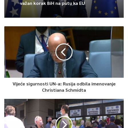
Hutovo (mjesto Cerovica) i Banovići-Živinice.
važan korak BiH na putu ka EU
Na graničnim prijelazima Bosne i Hercegovine trenutno se ne
čeka duže od 30 minuta, saopćeno je iz BIHAMK-a.
0
Article Rating
Vijeće sigurnosti UN-a: Rusija odbila imenovanje
Christiana Schmidta