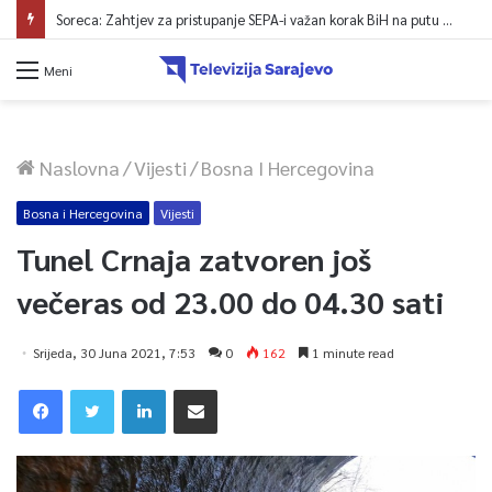
Soreca: Zahtjev za pristupanje SEPA-i važan korak BiH na putu ka EU
Meni
Naslovna
/
Vijesti
/
Bosna I Hercegovina
Bosna i Hercegovina
Vijesti
Tunel Crnaja zatvoren još
večeras od 23.00 do 04.30 sati
Srijeda, 30 Juna 2021, 7:53
0
162
1 minute read