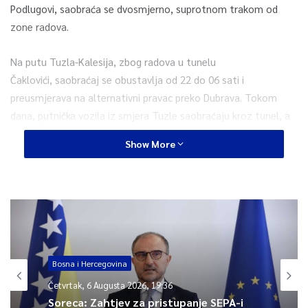
Podlugovi, saobraća se dvosmjerno, suprotnom trakom od
zone radova.
Na putu Tuzla-Kalesija, zbog radova u tunelu
Čaklovići, saobraćaj se obustavlja od 22 do 06 sati i
preusmjerava na alternativni pravac preko Dubrava. Tokom
dana, putnička vozila iz smjera Tuzle saobraćaju kroz tunel, a
iz smjera Kalesije obilaznicom oko tunela. Teretna vozila se i
Show More
tokom dana usmjeravaju na put preko Dubrava.
Zbog brojnih odrona i opasnosti od klizišta na magistralnom
putu Brod na Drini-GP Hum/Šćepan Polje putnička vozila
saobraćaju otežano, dok je za teretna vozila obustavljen
saobraćaj.
Bosna i Hercegovina
Usporeno, zbog radova, saobraća se na putevima: Srebrenik-
Četvrtak, 6 Augusta 2026, 19:36
Orašje (naselje Ćehaje), Doboj-Rudanka, Stolac-
Soreca: Zahtjev za pristupanje SEPA-i