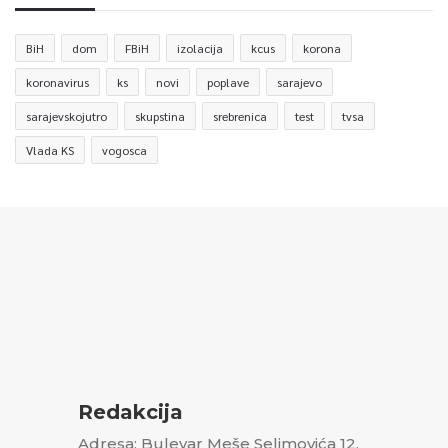
BiH
dom
FBiH
izolacija
kcus
korona
koronavirus
ks
novi
poplave
sarajevo
sarajevskojutro
skupstina
srebrenica
test
tvsa
Vlada KS
vogosca
Redakcija
Adresa: Bulevar Meše Selimovića 12,