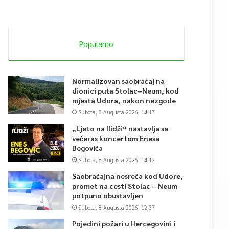
Popularno
Normalizovan saobraćaj na
dionici puta Stolac–Neum, kod
mjesta Udora, nakon nezgode
Subota, 8 Augusta 2026, 14:17
„Ljeto na Ilidži“ nastavlja se
večeras koncertom Enesa
Begovića
Subota, 8 Augusta 2026, 14:12
Saobraćajna nesreća kod Udore,
promet na cesti Stolac – Neum
potpuno obustavljen
Subota, 8 Augusta 2026, 12:37
Pojedini požari u Hercegovini i