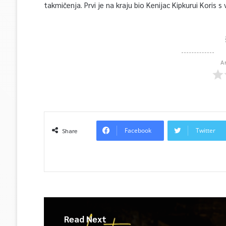
takmičenja. Prvi je na kraju bio Kenijac Kipkurui Koris 
A
Facebook
Twitter
Share
Read Next