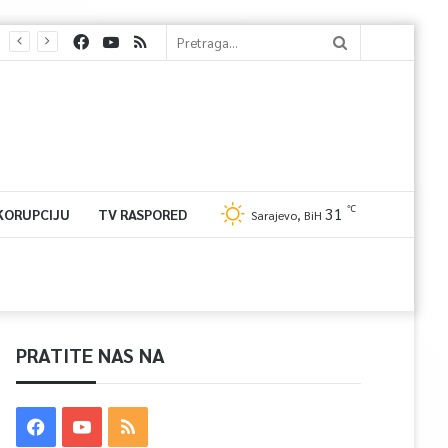
℃
31
 KORUPCIJU
TV RASPORED
Sarajevo, BiH
PRATITE NAS NA