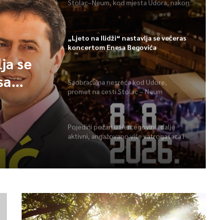
Stolac–Neum, kod mjesta Udora, nakon
nezgode
„Ljeto na Ilidži“ nastavlja se večeras
koncertom Enesa Begovića
lja se
sa
Saobraćajna nesreća kod Udore,
promet na cesti Stolac – Neum
potpuno obustavljen
Pojedini požari u Hercegovini i dalje
aktivni, angažovano više vatrogasaca i
helikopter