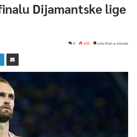
inalu Dijamantske lige
0
285
Less than a minute