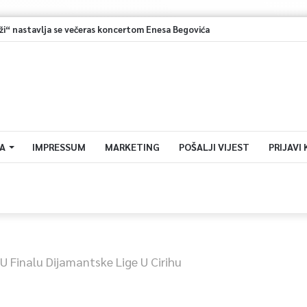
“ nastavlja se večeras koncertom Enesa Begovića
A
IMPRESSUM
MARKETING
POŠALJI VIJEST
PRIJAVI
 Finalu Dijamantske Lige U Cirihu