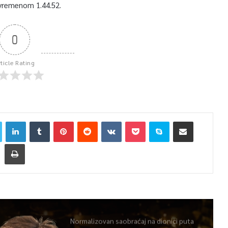
s vremenom 1.44.52.
0
rticle Rating
Normalizovan saobraćaj na dionici puta