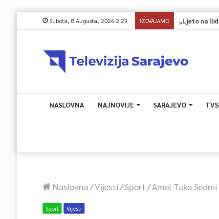
Subota, 8 Augusta, 2026 2:29
IZDVAJAMO
„Ljeto na Ilidži
NASLOVNA
NAJNOVIJE
SARAJEVO
TVS
Naslovna
/
Vijesti
/
Sport
/
Amel Tuka Sedmi U
Sport
Vijesti