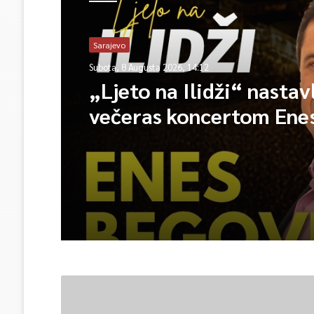
Sarajevo
Subota, 8 Augusta 2026, 14:12
„Ljeto na Ilidži“ nastav
večeras koncertom Ene
Begovića