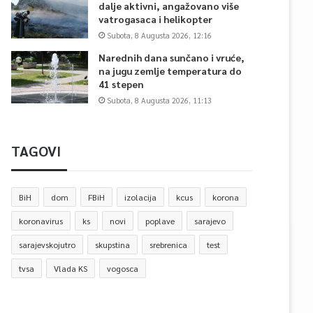
dalje aktivni, angažovano više
vatrogasaca i helikopter
Subota, 8 Augusta 2026, 12:16
Narednih dana sunčano i vruće,
na jugu zemlje temperatura do
41 stepen
Subota, 8 Augusta 2026, 11:13
TAGOVI
BiH
dom
FBiH
izolacija
kcus
korona
koronavirus
ks
novi
poplave
sarajevo
sarajevskojutro
skupstina
srebrenica
test
tvsa
Vlada KS
vogosca