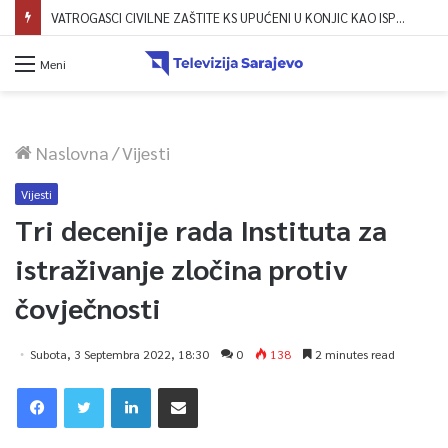
Dova za domovinu i zikir u Ratnoj džamiji: U sklopu manifestacije „Odbrana BiH – Igman 2026“ odana počast herojima
Meni
Naslovna
/
Vijesti
Vijesti
Tri decenije rada Instituta za
istraživanje zločina protiv
čovječnosti
Subota, 3 Septembra 2022, 18:30
0
138
2 minutes read