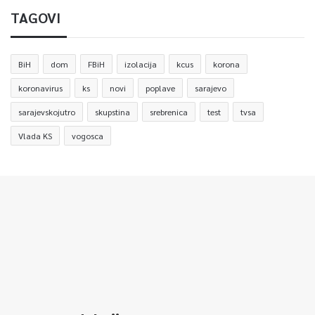
TAGOVI
BiH
dom
FBiH
izolacija
kcus
korona
koronavirus
ks
novi
poplave
sarajevo
sarajevskojutro
skupstina
srebrenica
test
tvsa
Vlada KS
vogosca