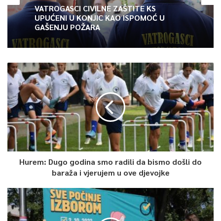
predsjednika, Mirko Pejanović, član, Bećir Macić, član, Ivan
VATROGASCI CIVILNE ZAŠTITE KS
UPUĆENI U KONJIC KAO ISPOMOĆ U
Lovrenović, član, Nijaz Duraković, član i Munib Maglajlić, član.
GAŠENJU POŽARA
Institut je formiran u teškim uslovima agresije na Republiku
Bosnu i Hercegovinu i genocida nad Bošnjacima, te barbarske
opsade Sarajeva.
Od osnivanja do danas djelatnost Instituta bila je usmjerena
naročito na istraživanje planiranja, pripremanja, započinjanja i
vođenja agresorskog rata ili rata kojim se krše međunarodni
ugovori, sporazumi ili garancije ili učestvovanje u nekom
zajedničkom planu ili zavjeri za izvršenje bilo kog od navedenih
djela, zatim povreda ratnih zakona i ratnih običaja, ubistvo,
zlostavljanje ili odvođenje na prinudni rad ili za koji drugi cilj
Hurem: Dugo godina smo radili da bismo došli do
baraža i vjerujem u ove djevojke
civilnog stanovništva okupirane teritorije ili u okupiranu
teritoriju, ubistvo ili zlostavljanje ratnih zarobljenika ili lica na
umoru, ubijanje talaca, pljačkanje javne ili privatne imovine,
namjerno razaranje gradova ili sela ili pustošenje