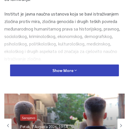
Institut je javna naučna ustanova koja se bavi istraživanjem
zločina protiv mira, zločina genocida i drugih teških povreda
međunarodnog humanitarnog prava sa historijskog, pravnog,
sociološkog, kriminološkog, ekonomskog, demografskog,
psihološkog, politikološkog, kulturološkog, medicinskog,
ekološkog i drugih aspekata od značaja za cjelovito naučno
istraživanje zločina.
Show More
Institut je formiran 4. septembra 1992. na osnovu Uredbe sa
zakonskom snagom Predsjedništva Republike Bosne i
Hercegovine, potvrđene na sjednici Skupštine RBiH 1. juna 1994.
Formiranje Instituta bila je realizacija odredbe Platforme za
djelovanje Predsjedništva RBiH u ratnim uslovima od 26. juna
1992. godine. U tom kontekstu Vlada RBiH donijela je Rješenje
Sarajevo
o imenovanju prvog Upravnog odbora Instituta u sljedećem
sastavu: Ivan Cvitković, predsjednik, Atif Purivatra, zamjenik
Petak, 7 Augusta 2026, 19:54