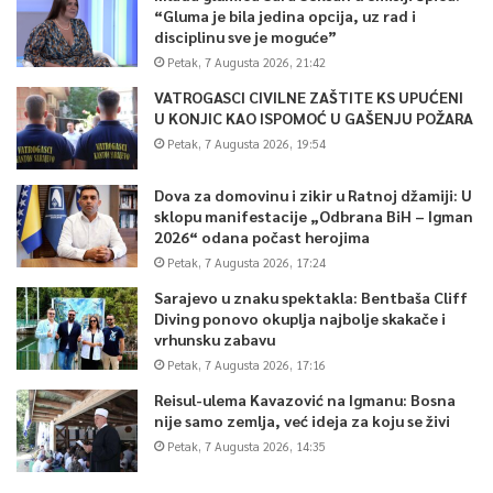
“Gluma je bila jedina opcija, uz rad i
disciplinu sve je moguće”
Petak, 7 Augusta 2026, 21:42
VATROGASCI CIVILNE ZAŠTITE KS UPUĆENI
U KONJIC KAO ISPOMOĆ U GAŠENJU POŽARA
Petak, 7 Augusta 2026, 19:54
Dova za domovinu i zikir u Ratnoj džamiji: U
sklopu manifestacije „Odbrana BiH – Igman
2026“ odana počast herojima
Petak, 7 Augusta 2026, 17:24
Sarajevo u znaku spektakla: Bentbaša Cliff
Diving ponovo okuplja najbolje skakače i
vrhunsku zabavu
Petak, 7 Augusta 2026, 17:16
Reisul-ulema Kavazović na Igmanu: Bosna
nije samo zemlja, već ideja za koju se živi
Petak, 7 Augusta 2026, 14:35