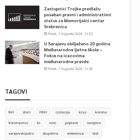
Zastupnici Trojke predlažu
poseban pravni i administrativni
status za Memorijalni centar
Srebrenica
Petak, 7 Augusta 2026, 11:52
U Sarajevu obilježeno 20 godina
Međunarodne ljetne škole –
Fokus na izazovima
međunarodne pravde
Petak, 7 Augusta 2026, 11:45
TAGOVI
BiH
dom
FBiH
izolacija
kcus
korona
koronavirus
ks
novi
poplave
sarajevo
sarajevskojutro
skupstina
srebrenica
test