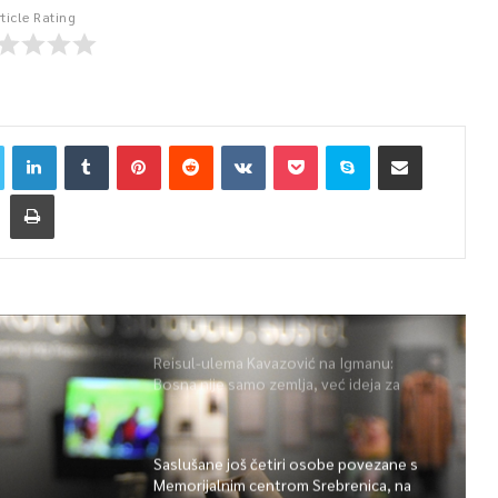
rticle Rating
Reisul-ulema Kavazović na Igmanu:
Bosna nije samo zemlja, već ideja za
koju se živi
Saslušane još četiri osobe povezane s
Memorijalnim centrom Srebrenica, na