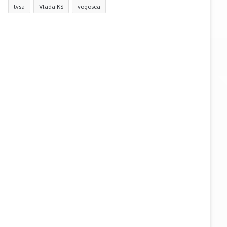
tvsa
Vlada KS
vogosca