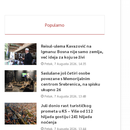
Popularno
Reisul-ulema Kavazović na
Igmanu: Bosna nije samo zemlja,
već ideja za koju se živi
Petak, 7 Augusta 2026, 14:35
Saslušane još četiri osobe
povezane s Memorijalnim
centrom Srebrenica, na spisku
ukupno 26
Petak, 7 Augusta 2026, 13:48
Juli donio rast turističkog
prometa u KS – Više od 112
hiljada gostiju i 241 hiljada
noćenja
Petak, 7 Augusta 2026, 13:44