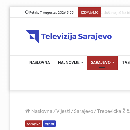
Petak, 7 Augusta, 2026 3:55
IZDVAJAMO
Juli donio rast 
NASLOVNA
NAJNOVIJE
SARAJEVO
TVS
Naslovna
/
Vijesti
/
Sarajevo
/
Trebevićka Ži
Sarajevo
Vijesti