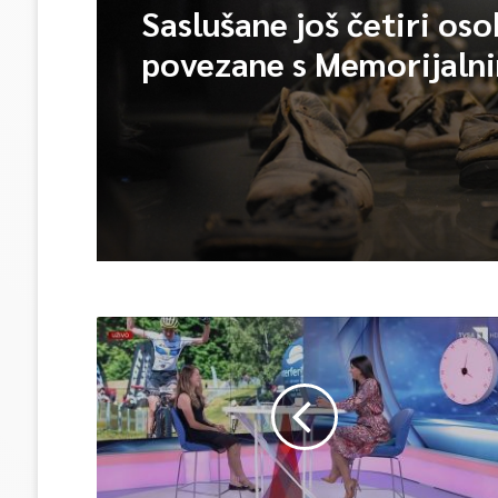
Saslušane još četiri os
povezane s Memorijaln
centrom Srebrenica, na
ukupno 26