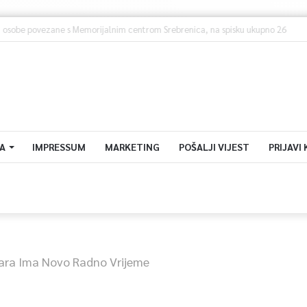
turističkog prometa u KS – Više od 112 hiljada gostiju i 241 hiljada noćenja
A
IMPRESSUM
MARKETING
POŠALJI VIJEST
PRIJAVI
čara Ima Novo Radno Vrijeme