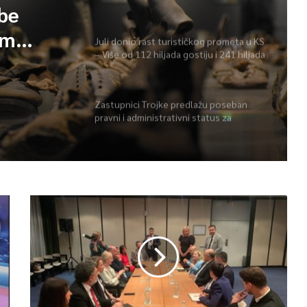
spisku ukupno 26
obe
im
Juli donio rast turističkog prometa u KS
– Više od 112 hiljada gostiju i 241 hiljada
 spisku
noćenja
Zastupnici Trojke predlažu poseban
pravni i administrativni status za
Memorijalni centar Srebrenica