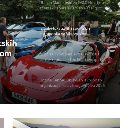
Dragan Marinković za TVSA: Novi ljetni
spektakl u Sarajevu “Tabia at Night”
Izložba luksuznih i sportskih
automobila na Vilsonovom
tskih
vom
Avdić za TVSA: Sarajevo u avgustu
centar regiona: Stižu lideri evropskih
gradova
Općina Centar: Objavljen javni poziv
organizacijama civilnog društva 2026