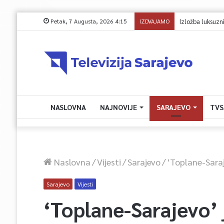
Petak, 7 Augusta, 2026 4:15
IZDVAJAMO
Avdić za TVSA: Sara
NASLOVNA
NAJNOVIJE
SARAJEVO
TVS
Naslovna
/
Vijesti
/
Sarajevo
/
‘Toplane-Saraj
Sarajevo
Vijesti
‘Toplane-Sarajevo’ 