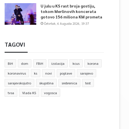
U julu u KS rast broja gostiju,
tokom Merlinovih koncerata
gotovo 156 miliona KM prometa
Četvrtak, 6 Augusta 2026, 19:37
TAGOVI
BiH
dom
FBiH
izolacija
kcus
korona
koronavirus
ks
novi
poplave
sarajevo
sarajevskojutro
skupstina
srebrenica
test
tvsa
Vlada KS
vogosca