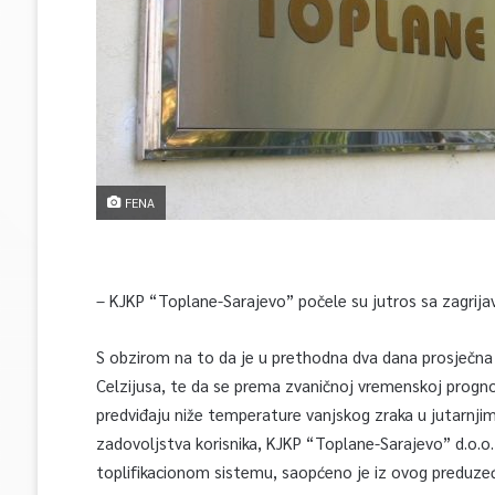
FENA
– KJKP “Toplane-Sarajevo” počele su jutros sa zagrij
S obzirom na to da je u prethodna dva dana prosječna
Celzijusa, te da se prema zvaničnoj vremenskoj prog
predviđaju niže temperature vanjskog zraka u jutarnjim
zadovoljstva korisnika, KJKP “Toplane-Sarajevo” d.o.o
toplifikacionom sistemu, saopćeno je iz ovog preduze