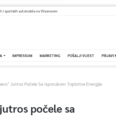
jevo u avgustu centar regiona: Stižu lideri evropskih gradova
A
IMPRESSUM
MARKETING
POŠALJI VIJEST
PRIJAVI
evo’ Jutros Počele Sa Isporukom Toplotne Energije
jutros počele sa