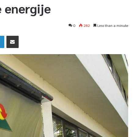
 energije
0
282
Less than a minute